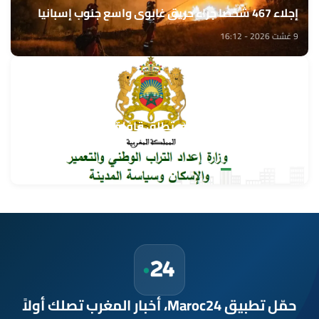
إجلاء 467 شخصا جراء حريق غابوي واسع جنوب إسبانيا
9 غشت 2026 - 16:12
وزارة إعداد التراب الوطني تطلق قافلة التعمير والإسكان
في خدمة مغاربة العالم
9 غشت 2026 - 15:32
حمّل تطبيق Maroc24، أخبار المغرب تصلك أولاً