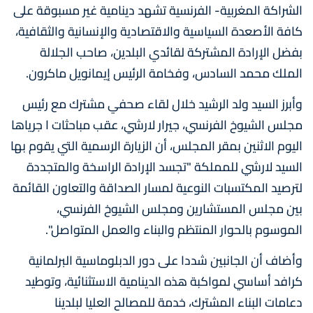
الشراكة المغربية- الفرنسية تشهد دينامية غير مسبوقة على
كافة الأصعدة السياسية والاقتصادية والإنسانية والثقافية،
بفضل الإرادة المشتركة لقائدي البلدين، صاحب الجلالة
الملك محمد السادس، وفخامة الرئيس إيمانويل ماكرون.
وأبرز السيد ولد الرشيد خلال لقاء صحفي مشترك مع رئيس
مجلس الشيوخ الفرنسي، جيرار لارشي، عقب مباحثات ا جرياها
اليوم الاثنين بمقر المجلس، أن الزيارة الرسمية التي يقوم بها
السيد لارشي للمملكة "تجسد الإرادة الراسخة والمتجددة
لترصيد المكتسبات النوعية لمسار الصداقة والتعاون القائمة
بين مجلس المستشارين ومجلس الشيوخ الفرنسي،
الموسوم بالحوار المنتظم والبناء والعمل المتواصل".
وأضاف أن الجانبين شددا على دور الدبلوماسية البرلمانية
كرافد أساسي لمواكبة هذه الدينامية الاستثنائية، وتوطيد
دعامات البناء المشترك، خدمة للمصالح العليا لبلدينا