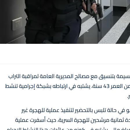
يمة بتنسيق مع مصالح المديرية العامة لمراقبة التراب
الوطني، أمس الخميس، من توقيف شخص يبلغ من العمر 43 سنة، يشتبه في ارتباطه بشبكة إجرامية تنشط
.
في حالة تلبس بالتحضير لتنفيذ عملية للهجرة غير
ئدة ثمانية مرشحين للهجرة السرية، حيث أسفرت عملية
بلغ مالي يشتبه في كونه من عائدات هذا النشاط الإجرامي.