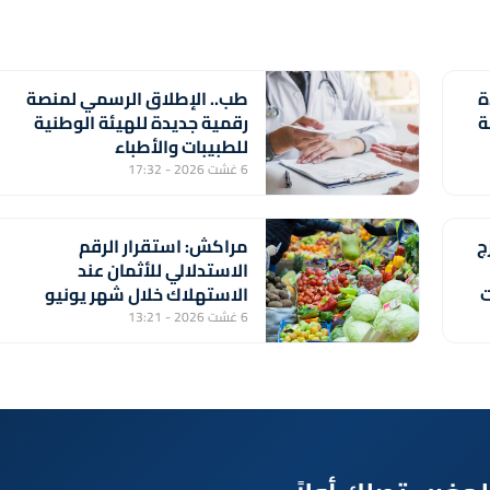
ة
طب.. الإطلاق الرسمي لمنصة
ة
رقمية جديدة للهيئة الوطنية
للطبيبات والأطباء
6 غشت 2026 - 17:32
ج
مراكش: استقرار الرقم
الاستدلالي للأثمان عند
ت
الاستهلاك خلال شهر يونيو
الماضي (مندوبية)
6 غشت 2026 - 13:21