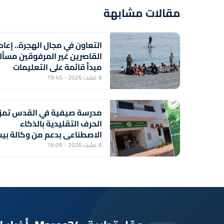
مقالات مشابهة
التعاون في مجال الهجرة.. إعاد
القاصرين غير المرفوقين مسأل
مبدأ قائمة على التعليمات
الملكية السامية (مصدر
6 غشت 2026 - 19:45
دبلوماسي)
مدرسة صيفية في القدس تمز
الحرف التقليدية بالذكاء
الاصطناعي بدعم من وكالة بي
مال القدس الشريف
6 غشت 2026 - 16:09