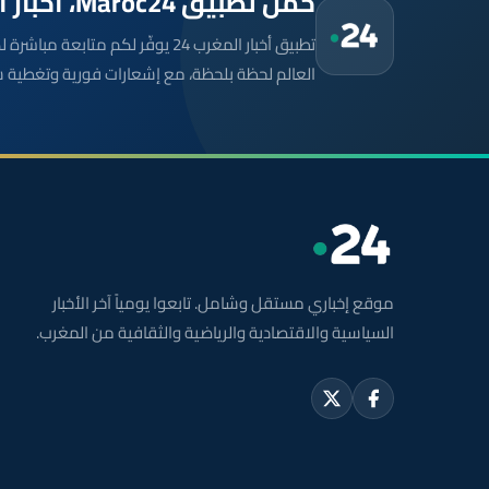
حمّل تطبيق Maroc24، أخبار المغرب تصلك أولاً
تطبيق أخبار المغرب 24 يوفّر لكم متا
العالم لحظة بلحظة، مع إشعارات فورية وتغطية 
موقع إخباري مستقل وشامل. تابعوا يومياً آخر الأخبار
السياسية والاقتصادية والرياضية والثقافية من المغرب.