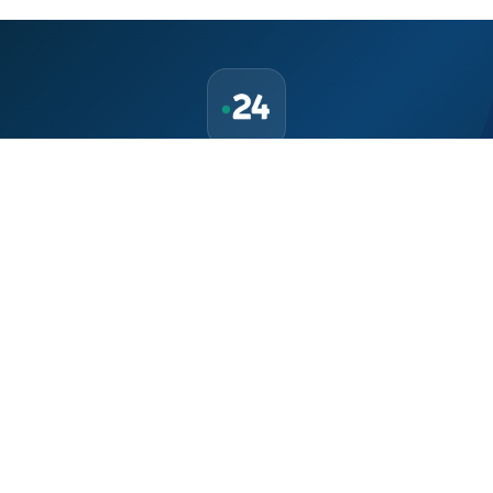
حمّل تطبيق Maroc24، أخبار المغرب تصلك أولاً
تطبيق أخبار المغرب 24 يوفّر لكم متابعة مباشرة لكل الأحداث التي تهمّ
المغرب ومغاربة العالم لحظة بلحظة، مع إشعارات فورية وتغطية
شاملة لكل المستجدات.
تحميل على
App Store
متوفر على
Google Play