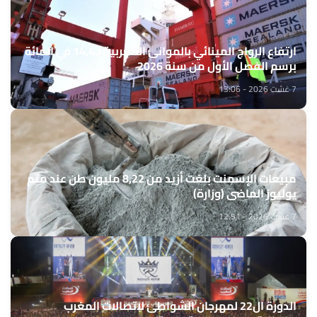
ارتفاع الرواج المينائي بالموانئ المغربية بـ14,4 في المائة
برسم الفصل الأول من سنة 2026
7 غشت 2026 - 13:06
مبيعات الإسمنت بلغت أزيد من 8,22 مليون طن عند متم
يوليوز الماضي (وزارة)
7 غشت 2026 - 12:51
الدورة ال22 لمهرجان الشواطئ لاتصالات المغرب