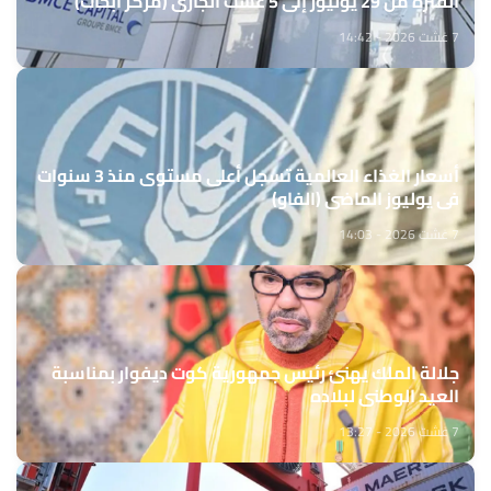
الفترة من 29 يوليوز إلى 5 غشت الجاري (مركز أبحاث)
7 غشت 2026 - 14:42
أسعار الغذاء العالمية تسجل أعلى مستوى منذ 3 سنوات
في يوليوز الماضي (الفاو)
7 غشت 2026 - 14:03
جلالة الملك يهنئ رئيس جمهورية كوت ديفوار بمناسبة
العيد الوطني لبلاده
7 غشت 2026 - 13:27