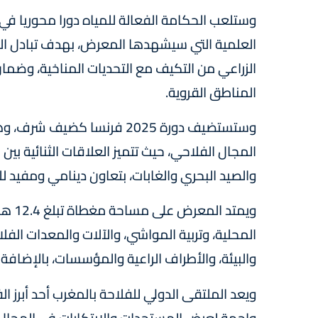
وستلعب الحكامة الفعالة للمياه دورا محوريا ف
العلمية التي سيشهدها المعرض، بهدف تبادل ال
الزراعي من التكيف مع التحديات المناخية، وضمان 
المناطق القروية.
وستستضيف دورة 2025 فرنسا كض
المجال الفلاحي، حيث تتميز العلاقات الثنائية بين 
والصيد البحري والغابات، بتعاون دينامي ومفيد للط
ويمت
المحلية، وتربية المواشي، والآلات والمعدات الفلا
والبيئة، والأطراف الراعية والمؤسسات، بالإضا
ويعد الملتقى الدولي للفلاحة بالمغرب أحد أبرز ال
واجهة لعرض المستجدات والابتكارات في المجال 