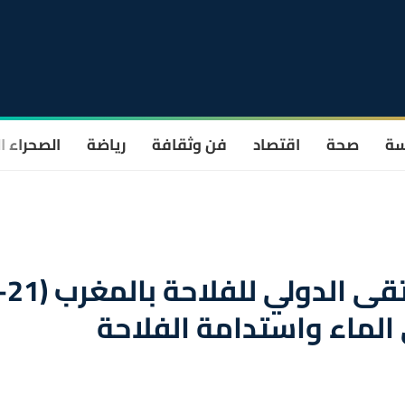
سة
صحة
اقتصاد
فن وثقافة
رياضة
الصحراء ا
مكناس.. الدورة الـ 17 للملتقى الدولي