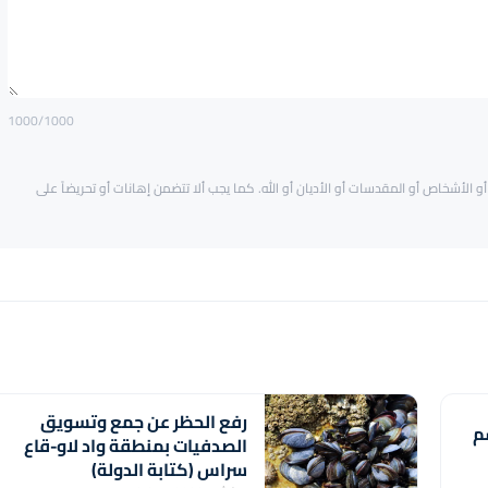
1000
/1000
و الأشخاص أو المقدسات أو الأديان أو الله. كما يجب ألا تتضمن إهانات أو تحريضاً على
رفع الحظر عن جمع وتسويق
م
الصدفيات بمنطقة واد لاو-قاع
سراس (كتابة الدولة)