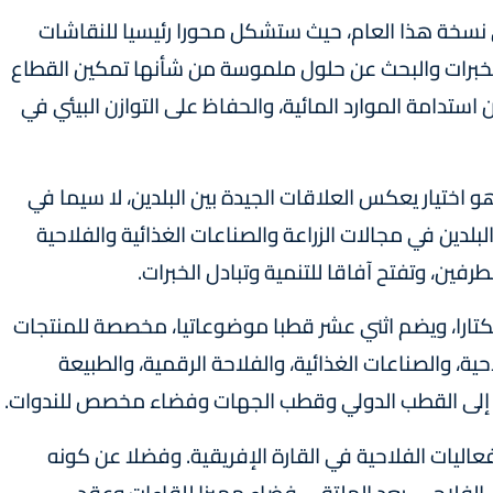
ي نسخة هذا العام، حيث ستشكل محورا رئيسيا للنقاشات
خبرات والبحث عن حلول ملموسة من شأنها تمكين القطاع
استدامة الموارد المائية، والحفاظ على التوازن البيئي في
يف شرف، وهو اختيار يعكس العلاقات الجيدة بين البلدين، لا سيما في
البلدين في مجالات الزراعة والصناعات الغذائية والفلاحية
رفين، وتفتح آفاقا للتنمية وتبادل الخبرات.
د المعرض على مساحة مغطاة تبلغ 12.4 هكتارا، ويضم اثني عشر قطبا موضوعاتيا، مخصصة للمنتجات
حية، والصناعات الغذائية، والفلاحة الرقمية، والطبيعة
فة إلى القطب الدولي وقطب الجهات وفضاء مخصص للندوات.
فعاليات الفلاحية في القارة الإفريقية. وفضلا عن كونه
الفلاحي، يعد الملتقى فضاء مميزا للقاءات وعقد