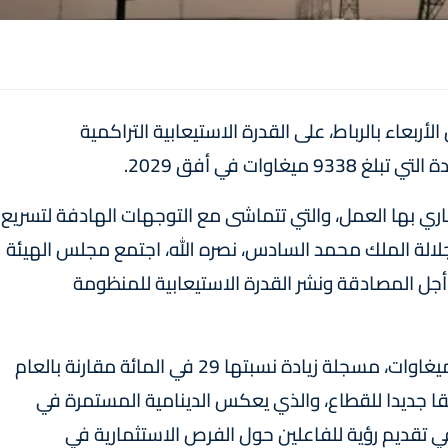
ربعاء بالرباط، على القدرة الاستيعابية التراكمية
وات في أفق 2029.
لجاري بها العمل، والتي تتماشى مع التوجهات الهادفة لتسريع
جلالة الملك محمد السادس، نصره الله، اجتمع مجلس الهيئة
ضبط الكهرباء، بتاريخ 29 يناير 2025، من أجل المصادقة ونشر القدرة الاستيعابية للمنظومة
وأوضح البلاغ أن القدرة الاستيعابية بلغت 9338 ميغاوات، مسجلة زيادة نسبتها 29 في المائة مقارنة بالعام
فقا جديدا للقطاع، والذي يعكس الدينامية المستمرة في
ي تقديم رؤية للفاعلين حول الفرص الاستثمارية في