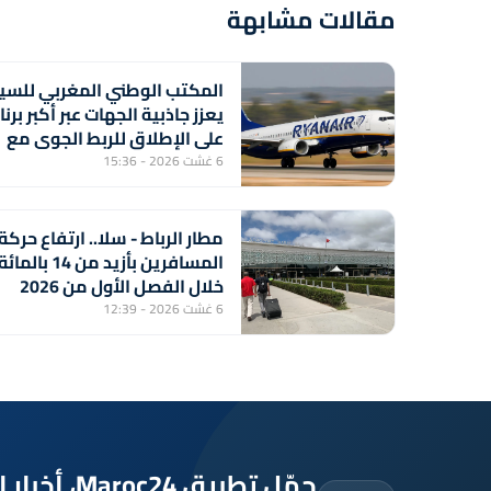
مقالات مشابهة
المكتب الوطني المغربي للسي
يعزز جاذبية الجهات عبر أكبر برن
على الإطلاق للربط الجوي مع
شركة "رايان إير"
6 غشت 2026 - 15:36
مطار الرباط - سلا.. ارتفاع حركة
المسافرين بأزيد من 14 بالمائ
خلال الفصل الأول من 2026
(المكتب الوطني للمطارات)
6 غشت 2026 - 12:39
حمّل تطبيق Maroc24، أخبار المغرب تصلك أولاً