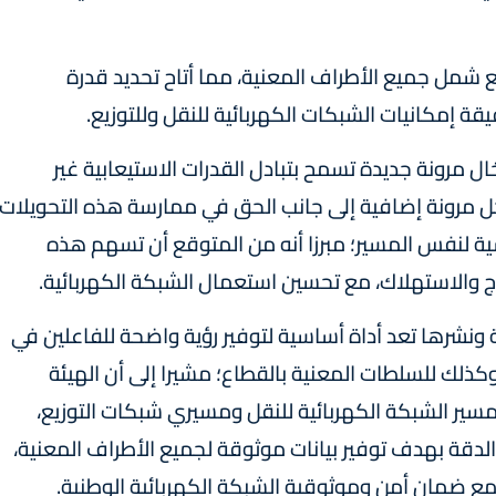
ع شمل جميع الأطراف المعنية، مما أتاح تحديد قدرة
ة إمكانيات الشبكات الكهربائية للنقل وللتوزيع.
ال مرونة جديدة تسمح بتبادل القدرات الاستيعابية غير
ل مرونة إضافية إلى جانب الحق في ممارسة هذه التحويلات
التوزيع و(2) المراكز الرئيسية لنفس المسير؛ مبرزا أنه من المتوقع أن تسهم هذه
تاج والاستهلاك، مع تحسين استعمال الشبكة الكهربائية.
ية ونشرها تعد أداة أساسية لتوفير رؤية واضحة للفاعلين في
وكذلك للسلطات المعنية بالقطاع؛ مشيرا إلى أن الهيئة
 مسير الشبكة الكهربائية للنقل ومسيري شبكات التوزيع،
 الدقة بهدف توفير بيانات موثوقة لجميع الأطراف المعنية،
ع ضمان أمن وموثوقية الشبكة الكهربائية الوطنية.