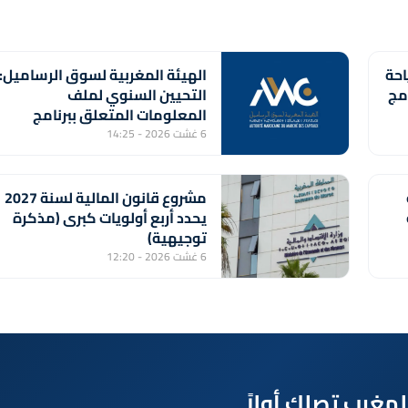
احة
الهيئة المغربية لسوق الرساميل:
امج
التحيين السنوي لملف
المعلومات المتعلق ببرنامج
إصدار شهادات الإيداع من طرف
6 غشت 2026 - 14:25
بنك "CFG"
مشروع قانون المالية لسنة 2027
ة
يحدد أربع أولويات كبرى (مذكرة
توجيهية)
6 غشت 2026 - 12:20