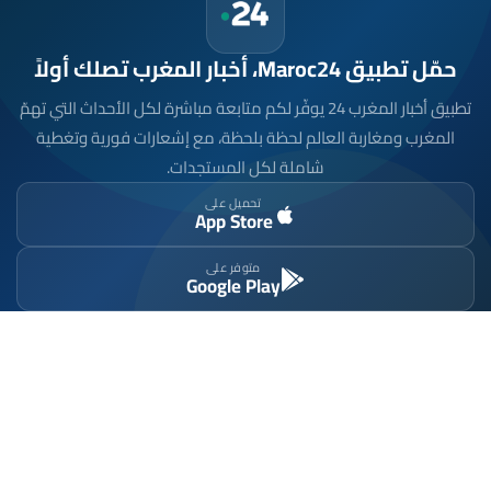
حمّل تطبيق Maroc24، أخبار المغرب تصلك أولاً
تطبيق أخبار المغرب 24 يوفّر لكم متابعة مباشرة لكل الأحداث التي تهمّ
المغرب ومغاربة العالم لحظة بلحظة، مع إشعارات فورية وتغطية
شاملة لكل المستجدات.
تحميل على
App Store
متوفر على
Google Play
موقع إخباري مستقل وشامل. تابعوا يومياً آخر الأخبار