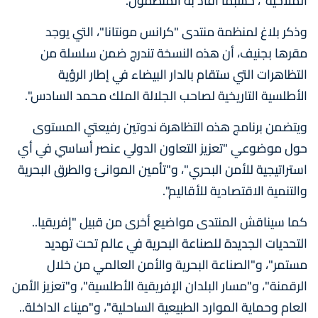
الملاحية"، حسبما أفاد به المنظمون.
وذكر بلاغ لمنظمة منتدى "كرانس مونتانا"، التي يوجد
مقرها بجنيف، أن هذه النسخة تندرج ضمن سلسلة من
التظاهرات التي ستقام بالدار البيضاء في إطار الرؤية
الأطلسية التاريخية لصاحب الجلالة الملك محمد السادس".
ويتضمن برنامج هذه التظاهرة ندوتين رفيعتي المستوى
حول موضوعي "تعزيز التعاون الدولي عنصر أساسي في أي
استراتيجية للأمن البحري"، و"تأمين الموانئ والطرق البحرية
والتنمية الاقتصادية للأقاليم".
كما سيناقش المنتدى مواضيع أخرى من قبيل "إفريقيا..
التحديات الجديدة للصناعة البحرية في عالم تحت تهديد
مستمر"، و"الصناعة البحرية والأمن العالمي من خلال
الرقمنة"، و"مسار البلدان الإفريقية الأطلسية"، و"تعزيز الأمن
العام وحماية الموارد الطبيعية الساحلية"، و"ميناء الداخلة..