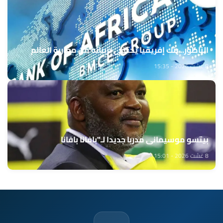
الناظور.. بنك إفريقيا يحتفي بزبنائه من مغاربة العالم
8 غشت 2026 - 15:35
بيتسو موسيماني مدربا جديدا لـ"بافانا بافانا
8 غشت 2026 - 15:01