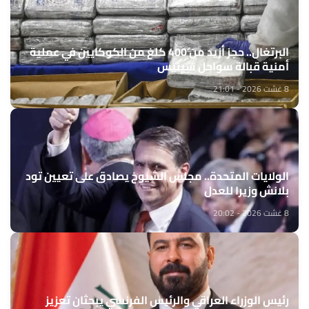
البرتغال.. حجز أزيد من 400 كلغ من الكوكايين في عملية
أمنية قبالة سواحل سينيس
8 غشت 2026 - 21:01
الولايات المتحدة.. مجلس الشيوخ يصادق على تعيين تود
بلانش وزيرا للعدل
8 غشت 2026 - 20:02
رئيس الوزراء العراقي والرئيس الفرنسي يبحثان تعزيز