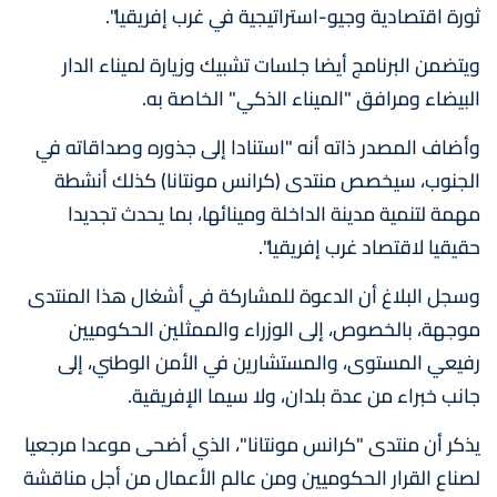
ثورة اقتصادية وجيو-استراتيجية في غرب إفريقيا".
ويتضمن البرنامج أيضا جلسات تشبيك وزيارة لميناء الدار
البيضاء ومرافق "الميناء الذكي" الخاصة به.
وأضاف المصدر ذاته أنه "استنادا إلى جذوره وصداقاته في
الجنوب، سيخصص منتدى (كرانس مونتانا) كذلك أنشطة
مهمة لتنمية مدينة الداخلة ومينائها، بما يحدث تجديدا
حقيقيا لاقتصاد غرب إفريقيا".
وسجل البلاغ أن الدعوة للمشاركة في أشغال هذا المنتدى
موجهة، بالخصوص، إلى الوزراء والممثلين الحكوميين
رفيعي المستوى، والمستشارين في الأمن الوطني، إلى
جانب خبراء من عدة بلدان، ولا سيما الإفريقية.
يذكر أن منتدى "كرانس مونتانا"، الذي أضحى موعدا مرجعيا
لصناع القرار الحكوميين ومن عالم الأعمال من أجل مناقشة