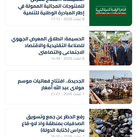
للمنتوجات المجالية الممولة في
إطار المبادرة الوطنية للتنمية
البشرية
8 غشت 2026 - 17:12
الحسيمة: انطلاق المعرض الجهوي
للصناعة التقليدية والاقتصاد
الاجتماعي والتضامني
8 غشت 2026 - 14:39
الجديدة.. افتتاح فعاليات موسم
مولاي عبد الله أمغار
7 غشت 2026 - 21:27
رفع الحظر عن جمع وتسويق
الصدفيات بمنطقة واد لاو-قاع
سراس (كتابة الدولة)
7 غشت 2026 - 16:35