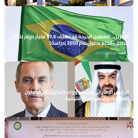
البرازيل.. المعادن الحرجة قد تضيف 37,6 مليار دولار للناتج
الداخلي الخام بحلول عام 2050 (دراسة)
5 غشت 2026 - 22:07
الرئيس الإماراتي ورئيس وزراء كندا يبحثان التعاون
المشترك والتطورات الإقليمية
5 غشت 2026 - 21:34