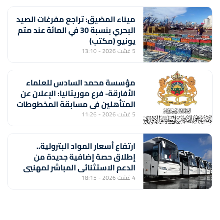
ميناء المضيق: تراجع مفرغات الصيد
البحري بنسبة 30 في المائة عند متم
يونيو (مكتب)
5 غشت 2026 - 13:10
مؤسسة محمد السادس للعلماء
الأفارقة- فرع موريتانيا: الإعلان عن
المتأهلين في مسابقة المخطوطات
والوثائق الإسلامية – الإفريقية
5 غشت 2026 - 11:26
ارتفاع أسعار المواد البترولية..
إطلاق حصة إضافية جديدة من
الدعم الاستثنائي المباشر لمهنيي
النقل الطرقي للأشخاص والبضائع
4 غشت 2026 - 18:15
(وزارة النقل واللوجستيك)