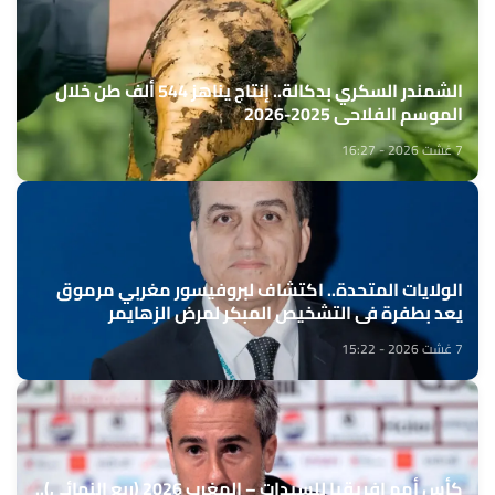
الشمندر السكري بدكالة.. إنتاج يناهز 544 ألف طن خلال
الموسم الفلاحي 2025-2026
7 غشت 2026 - 16:27
الولايات المتحدة.. اكتشاف لبروفيسور مغربي مرموق
يعد بطفرة في التشخيص المبكر لمرض الزهايمر
7 غشت 2026 - 15:22
كأس أمم إفريقيا للسيدات – المغرب 2026 (ربع النهائي)..