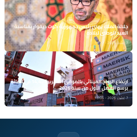
جلالة الملك يهنئ رئيس جمهورية كوت ديفوار بمناسبة
العيد الوطني لبلاده
7 غشت 2026 - 13:27
ارتفاع الرواج المينائي بالموانئ المغربية بـ14,4 في المائة
برسم الفصل الأول من سنة 2026
7 غشت 2026 - 13:06