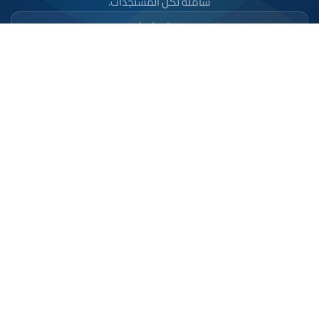
شاملة لكل المستجدات.
تحميل على
App Store
متوفر على
Google Play
موقع إخباري مستقل وشامل. تابعوا يومياً آخر الأخبار
السياسية والاقتصادية والرياضية والثقافية من المغرب.
الأقسام