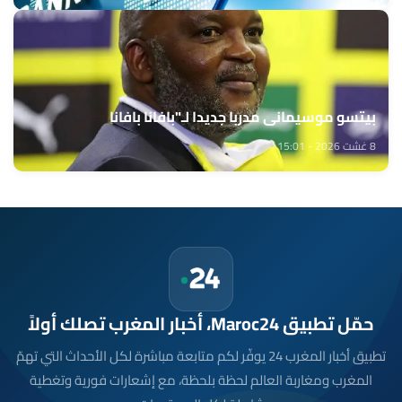
بيتسو موسيماني مدربا جديدا لـ"بافانا بافانا
8 غشت 2026 - 15:01
حمّل تطبيق Maroc24، أخبار المغرب تصلك أولاً
تطبيق أخبار المغرب 24 يوفّر لكم متابعة مباشرة لكل الأحداث التي تهمّ
المغرب ومغاربة العالم لحظة بلحظة، مع إشعارات فورية وتغطية