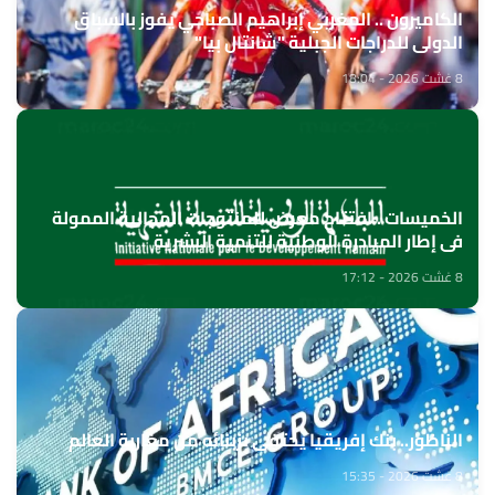
الكاميرون .. المغربي إبراهيم الصباحي يفوز بالسباق
الدولي للدراجات الجبلية "شانتال بيا"
8 غشت 2026 - 18:04
الخميسات ..افتتاح معرض للمنتوجات المجالية الممولة
في إطار المبادرة الوطنية للتنمية البشرية
8 غشت 2026 - 17:12
الناظور.. بنك إفريقيا يحتفي بزبنائه من مغاربة العالم
8 غشت 2026 - 15:35