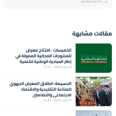
على الكراهية والتمييز.
مقالات مشابهة
الخميسات ..افتتاح معرض
للمنتوجات المجالية الممولة في
إطار المبادرة الوطنية للتنمية
البشرية
8 غشت 2026 - 17:12
الحسيمة: انطلاق المعرض الجهوي
للصناعة التقليدية والاقتصاد
الاجتماعي والتضامني
8 غشت 2026 - 14:39