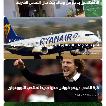
الاصطناعي بدعم من وكالة بيت مال القدس الشريف
6 غشت 2026 - 16:09
المكتب الوطني المغربي للسياحة يعزز جاذبية الجهات عبر
أكبر برنامج على الإطلاق للربط الجوي مع شركة "رايان إير"
6 غشت 2026 - 15:36
كرة القدم..دييغو فورلان مدربا جديدا لمنتخب الأوروغواي
6 غشت 2026 - 15:09