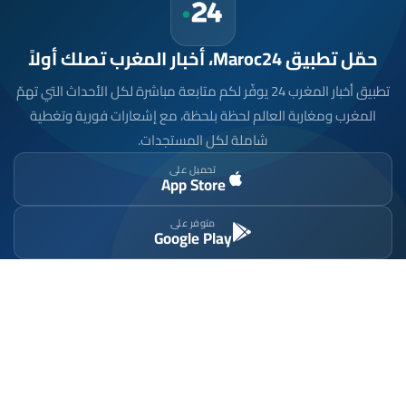
حمّل تطبيق Maroc24، أخبار المغرب تصلك أولاً
تطبيق أخبار المغرب 24 يوفّر لكم متابعة مباشرة لكل الأحداث التي تهمّ
المغرب ومغاربة العالم لحظة بلحظة، مع إشعارات فورية وتغطية
شاملة لكل المستجدات.
تحميل على
App Store
متوفر على
Google Play
موقع إخباري مستقل وشامل. تابعوا يومياً آخر الأخبار