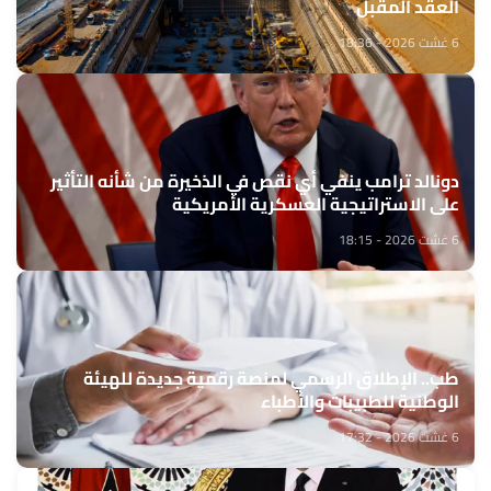
العقد المقبل
6 غشت 2026 - 18:36
دونالد ترامب ينفي أي نقص في الذخيرة من شأنه التأثير
على الاستراتيجية العسكرية الأمريكية
6 غشت 2026 - 18:15
طب.. الإطلاق الرسمي لمنصة رقمية جديدة للهيئة
الوطنية للطبيبات والأطباء
6 غشت 2026 - 17:32