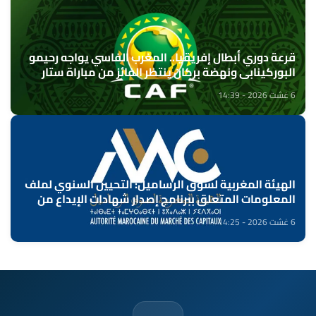
قرعة دوري أبطال إفريقيا.. المغرب الفاسي يواجه رحيمو
البوركينابي ونهضة بركان ينتظر الفائز من مباراة ستار
سبور السيراليوني وميدينا يونايتد الغامبي
6 غشت 2026 - 14:39
الهيئة المغربية لسوق الرساميل: التحيين السنوي لملف
المعلومات المتعلق ببرنامج إصدار شهادات الإيداع من
طرف بنك "CFG"
6 غشت 2026 - 14:25