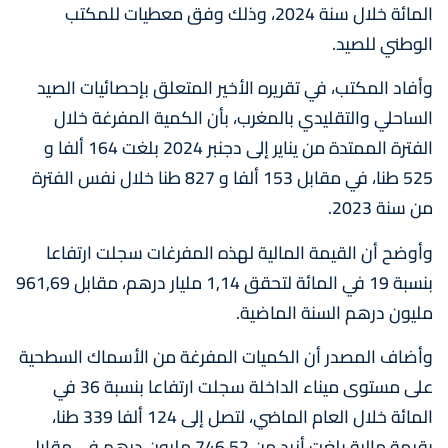
المائة خلال سنة 2024، وذلك وفق معطيات للمكتب
الوطني للصيد.
وأفاد المكتب، في تقريره الأخير المتعلق بإحصائيات الصيد
الساحلي والتقليدي بالمغرب، بأن الكمية المفرغة خلال
الفترة الممتدة من يناير إلى دجنبر 2024 بلغت 164 ألفا و
525 طنا، في مقابل 153 ألفا و 827 طنا خلال نفس الفترة
من سنة 2023.
وأوضح أن القيمة المالية لهذه المفرغات سجلت ارتفاعا
بنسبة 19 في المائة لتحقق 1,14 مليار درهم، مقابل 961,69
مليون درهم السنة الماضية.
وأضاف المصدر أن الكميات المفرغة من الأسماك السطحية
على مستوى ميناء الداخلة سجلت ارتفاعا بنسبة 36 في
المائة خلال العام الماضي، لتصل إلى 124 ألفا 339 طنا،
بقيمة مالية بلغت أزيد من 746,52 مليون درهم في مقابل