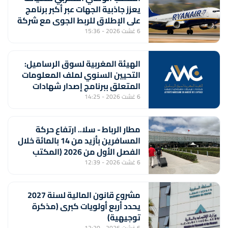
يعزز جاذبية الجهات عبر أكبر برنامج
على الإطلاق للربط الجوي مع شركة
"رايان إير"
6 غشت 2026 - 15:36
الهيئة المغربية لسوق الرساميل:
التحيين السنوي لملف المعلومات
المتعلق ببرنامج إصدار شهادات
الإيداع من طرف بنك "CFG"
6 غشت 2026 - 14:25
مطار الرباط - سلا.. ارتفاع حركة
المسافرين بأزيد من 14 بالمائة خلال
الفصل الأول من 2026 (المكتب
الوطني للمطارات)
6 غشت 2026 - 12:39
مشروع قانون المالية لسنة 2027
يحدد أربع أولويات كبرى (مذكرة
توجيهية)
6 غشت 2026 - 12:20