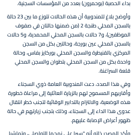
بداء الحصبة (بوحمرون) بعدد من المؤسسات السجنية.
وأوضح بلاغ للمندوبية أن هذه الحالات تتوزع ما بين 23 حالة
بالسجن المحلي طنجة 2 (من ضمنها حالتان في صفوف
الموظفين)، و7 حالات بالسجن المحلي المحمدية، و5 حالات
بالسجن المحلي عين بورجة، وحالتين بكل من السجن
المركزي بالقنيطرة والسجن المحلي بوركايز بفاس، وحالة
واحدة بكل من السجن المحلي بتطوان والسجن المحلي
قلعة السراغنة.
وفي هذا الصدد، دعت المندوبية العامة ذوي السجناء
وأقاربهم المسموح لهم بالزيارة العائلية إلى مراعاة خطورة
هذه الوضعية، والالتزام بالتدابير الوقائية لتجنب خطر انتقال
عدوى هذا الداء إلى السجناء، وذلك بتجنب زيارتهم في حالة
ظهور أعراض الإصابة عليهم.
وأكد المصدر ذاته أنه "سيرا على نهجها التواصلي، وتماشيا