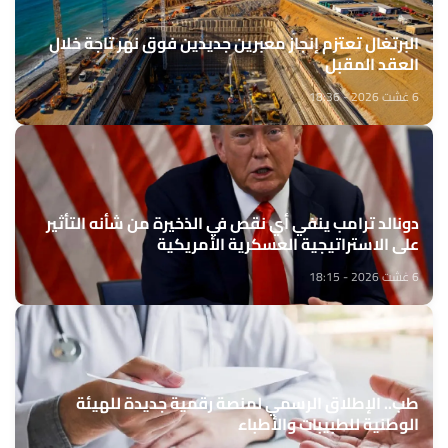
البرتغال تعتزم إنجاز معبرين جديدين فوق نهر تاجة خلال
العقد المقبل
6 غشت 2026 - 18:36
دونالد ترامب ينفي أي نقص في الذخيرة من شأنه التأثير
على الاستراتيجية العسكرية الأمريكية
6 غشت 2026 - 18:15
طب.. الإطلاق الرسمي لمنصة رقمية جديدة للهيئة
الوطنية للطبيبات والأطباء