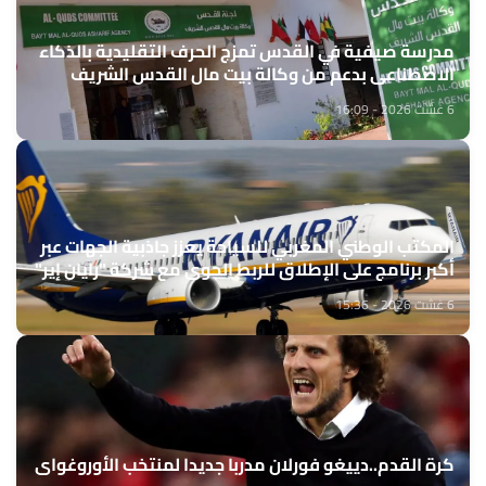
مدرسة صيفية في القدس تمزج الحرف التقليدية بالذكاء
الاصطناعي بدعم من وكالة بيت مال القدس الشريف
6 غشت 2026 - 16:09
المكتب الوطني المغربي للسياحة يعزز جاذبية الجهات عبر
أكبر برنامج على الإطلاق للربط الجوي مع شركة "رايان إير"
6 غشت 2026 - 15:36
كرة القدم..دييغو فورلان مدربا جديدا لمنتخب الأوروغواي