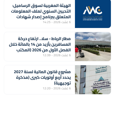
الهيئة المغربية لسوق الرساميل:
التحيين السنوي لملف المعلومات
المتعلق ببرنامج إصدار شهادات
الإيداع من طرف بنك "CFG"
6 غشت 2026 - 14:25
مطار الرباط - سلا.. ارتفاع حركة
المسافرين بأزيد من 14 بالمائة خلال
الفصل الأول من 2026 (المكتب
الوطني للمطارات)
6 غشت 2026 - 12:39
مشروع قانون المالية لسنة 2027
يحدد أربع أولويات كبرى (مذكرة
توجيهية)
6 غشت 2026 - 12:20