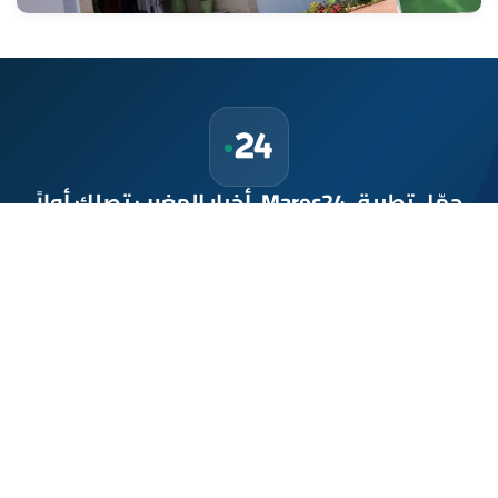
حمّل تطبيق Maroc24، أخبار المغرب تصلك أولاً
تطبيق أخبار المغرب 24 يوفّر لكم متابعة مباشرة لكل الأحداث التي تهمّ
المغرب ومغاربة العالم لحظة بلحظة، مع إشعارات فورية وتغطية
شاملة لكل المستجدات.
تحميل على
App Store
متوفر على
Google Play