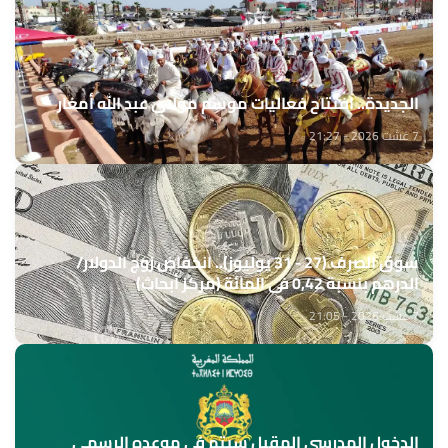
الجديدة.. افتتاح فعاليات موسم مولاي عبد الله أمغار
7 غشت 2026 - 21:27
سوق الصرف (27 - 31 يوليوز).. انخفاض زوج الدولار/
الدرهم بنسبة 0,42 في المائة (مركز أبحاث)
7 غشت 2026 - 21:05
الدخول المدرسي المقبل سیتم في موعده الرسمي