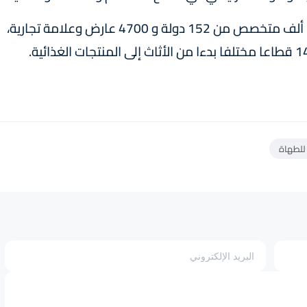
وخلال الدورة السابقة، جمع المعرض حوالي 210 ألف متخصص من 152 دولة و 4700 عارض وعلامة تجارية،
للطهاة