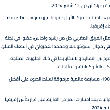
في 12 شتنبر 2024.
د احتلاله المركز الأول متبوعا بجزر موريس، وذلك بفضل
 إفريقيا.
مثل الفريق المغربي كل من رشيد واكاس، عضوا في لجنة
 في مجال الشوكولاتة، ومحمد العمرواي في الكعك المثلج.
ج بين التقاليد والابتكار، بما في ذلك الحلويات المثلجة،
، والشوكولاتة، والمثلجات.
ويعتبر كأس العالم للحلويات، الذي تأسس سنة 1989، مسابقة عالمية مرموقة تسلط الضوء على أفضل
2، ستشارك 18 دولة في النهائيات بعد اختبارات المراحل القارية، على غرار كأس إفريقيا
20.