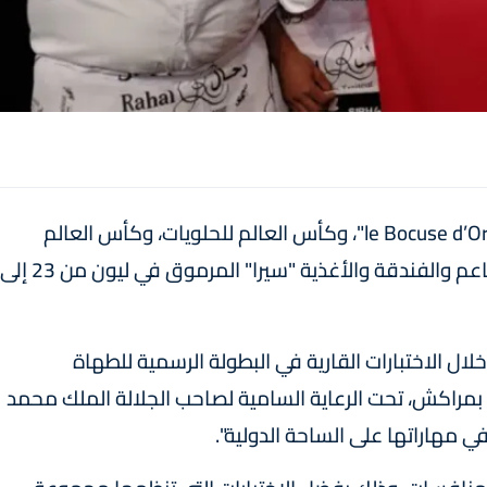
يشارك المغرب في النهائيات العالمية لمسابقة "le Bocuse d’Or"، وكأس العالم للحلويات، وكأس العالم
للطهاة، التي تقام في إطار المعرض الدولي للمطاعم والفندقة والأغذية "سيرا" المرموق في ليون من 23 إلى
ال الاختبارات القارية في البطولة الرسمية للطهاة
الأفارقة، التي أقيمت يومي 12 و13 شتنبر 2024 بمراكش، تحت الرعاية السامية لصاحب الجلالة الملك محمد
في مهاراتها على الساحة الدولية".