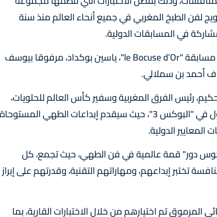
لمنافسات، وذلك بفضل الاختبارات التي تنظمها مجموعة
يج لفن الطبخ المغربي في جميع أنحاء العالم منذ سنة
هكذا، سيمثل فن الطهي المغربي خلال نهائيات مسابقة "le Bocuse d’Or"، ياسين بوكداد، مرفوقا بيوسف
ف أحمد بن سملالي.
كيم، رئيس الفرق المغربية وسفير كأس العالم للحلويات،
سيدخل الفريق المغربي المنافسة منذ اليوم الأول في "البوكس 3"، حيث سيقدم إبداعات الطهي المستوحاة
 المعايير الدولية.
وكوس دور" قمة عالمية في فن الطهي، حيث تجمع، كل
فسة تختبر إبداعهم، ومهاراتهم التقنية، وقدرتهم على إبراز
24 بلدا في هذا النهائي المرموق تم اختيارهم من خلال الاختبارات القارية، بما