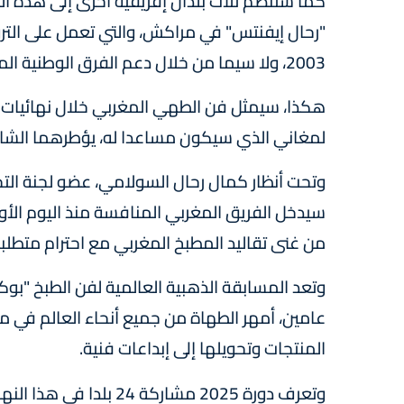
كما ستنضم ثلاث بلدان إفريقية أخرى إلى هذه ا
"رحال إيفنتس" في مراكش، والتي تعمل على الترو
2003، ولا سيما من خلال دعم الفرق الوطنية المشاركة في المسابقات الدولية.
لمغاني الذي سيكون مساعدا له، يؤطرهما الشا
وتحت أنظار كمال رحال السولامي، عضو لجنة التح
من غنى تقاليد المطبخ المغربي مع احترام متطلبات
وتعد المسابقة الذهبية العالمية لفن الطبخ "ب
عامين، أمهر الطهاة من جميع أنحاء العالم في منا
المنتجات وتحويلها إلى إبداعات فنية.
وتعرف دورة 2025 مشاركة 