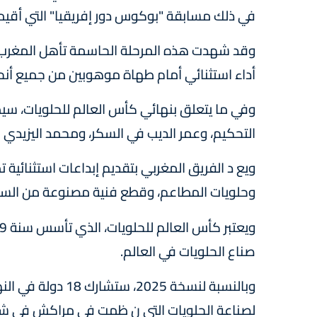
في ذلك مسابقة "بوكوس دور إفريقيا" التي أقيمت بمراكش 
وقد شهدت هذه المرحلة الحاسمة تأهل المغرب بع
أداء استثنائي أمام طهاة موهوبين من جميع أنحاء
وفي ما يتعلق بنهائي كأس العالم للحلويات، سي
التحكيم، وعمر الديب في السكر، ومحمد اليزيدي
ويع د الفريق المغربي بتقديم إبداعات استثنائية تمز
وحلويات المطاعم، وقطع فنية مصنوعة من السكر
صناع الحلويات في العالم.
وبالنسبة لنسخة 025
لصناعة الحلويات التي ن ظمت في مراكش في شتنبر 24