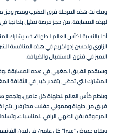
ومك نت هذه المرحلة فرق المغرب ومصر وجزر موري
لهذه المسابقة، من حجز فرصة تمثيل بلدانها في ال
أما بالنسبة لكأس العالم للطهاة، فسيشارك ال
التميز في فنون الاستقبال والضيافة.
وسيقدم الفريق المغربي في هذه المسابقة بوف
المشترك التي تحظى بتقدير كبير في الثقافة المغر
فريق من طهاة ومموني حفلات محترفين يتم اختي
المرموقة بفن الطهي الراقي للمناسبات، وتسلط الض
ويقام معرض "سيرا" كل عامين في ليون الفرنسي