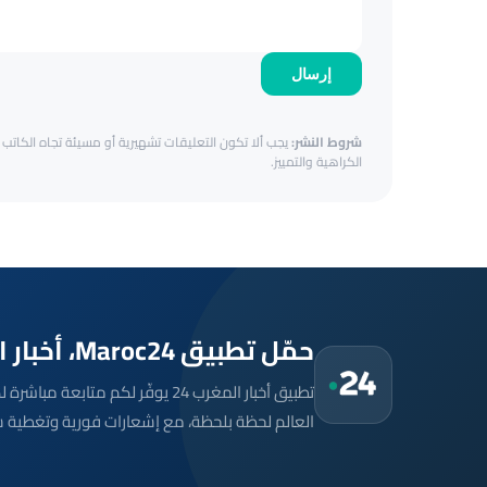
إرسال
شروط النشر:
يجب ألا تكون التعليقات تشهيرية أو مسيئة تجاه الكاتب أ
الكراهية والتمييز.
حمّل تطبيق Maroc24، أخبار المغرب تصلك أولاً
تطبيق أخبار المغرب 24 يوفّر لكم متا
العالم لحظة بلحظة، مع إشعارات فورية وتغطية 