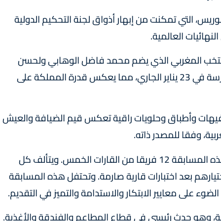
س، التي تمكنت من إبهار أذواق لجنة التحكيم الدولية
نهائيات العالمية.
منتخب المغربي الذي يضم محمد فاضل الوهابي ولحسن
الزاوي ولحسن إدواكريم في هذه المنافسة الشرسة في 23 يناير الجاري، مما يعكس قدرة المملكة على
يهات وأطباق وحلويات راقية تعكس قيم الضيافة والعيش
بية، وفقا للمصدر ذاته.
وينظم كأس العالم للطهاة كل عامين، وتجمع هذه المسابقة 12 فريقا من القارات الخمس. ويتألف كل
ارهم بعد اختبارات قارية صارمة. وتحتفل هذه المسابقة
وء على معايير الابتكار والاستدامة والتميز في التقديم.
ة، وهو حدث رئيسي في قطاع المطاعم والفندقة والأغذية.