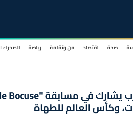
سة
صحة
اقتصاد
فن وثقافة
رياضة
الصحراء ا
معرض "سيرا 2025".. المغرب يشارك في مسابقة "le Bocuse