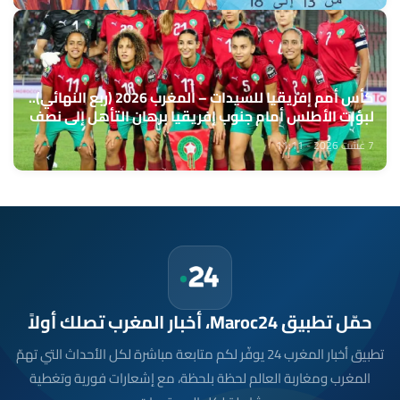
كأس أمم إفريقيا للسيدات – المغرب 2026 (ربع النهائي)..
لبؤات الأطلس أمام جنوب إفريقيا برهان التأهل إلى نصف
النهائي ومونديال 2027
7 غشت 2026 - 11:11
حمّل تطبيق Maroc24، أخبار المغرب تصلك أولاً
تطبيق أخبار المغرب 24 يوفّر لكم متابعة مباشرة لكل الأحداث التي تهمّ
المغرب ومغاربة العالم لحظة بلحظة، مع إشعارات فورية وتغطية