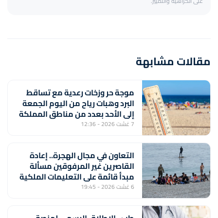
على الكراهية والتمييز.
مقالات مشابهة
موجة حر وزخات رعدية مع تساقط
البرد وهبات رياح من اليوم الجمعة
إلى الأحد بعدد من مناطق المملكة
(نشرة إنذارية)
7 غشت 2026 - 12:36
التعاون في مجال الهجرة.. إعادة
القاصرين غير المرفوقين مسألة
مبدأ قائمة على التعليمات الملكية
السامية (مصدر دبلوماسي)
6 غشت 2026 - 19:45