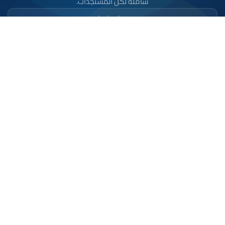
شاملة لكل المستجدات.
تحميل على
App Store
متوفر على
Google Play
موقع إخباري مستقل وشامل. تابعوا يومياً آخر الأخبار
السياسية والاقتصادية والرياضية والثقافية من المغرب.
الأقسام