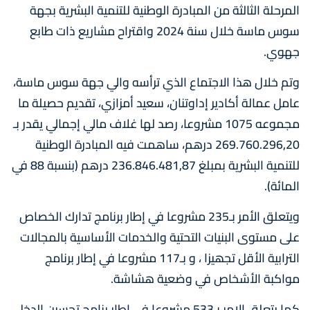
المرحلة الثالثة من المبادرة الوطنية للتنمية البشرية بجهة
سوس ماسة خلال سنة 2024 واقتراح مشاريع ذات طابع
جهوي.
وتم خلال هذا الاجتماع الذي ترأسه والي جهة سوس ماسة،
عامل عمالة أكادير إداوتنان، سعيد أمزازي، تقديم حصيلة ما
مجموعه 1075 مشروعا، رصد لها غلاف مالي إجمالي يقدر بـ
269.760.296,20 درهم، ساهمت فيه المبادرة الوطنية
للتنمية البشرية بمبلغ 236.846.481,87 درهم (بنسبة 88 في
المائة).
ويتعلق الأمر بـ235 مشروعا في إطار برنامج تدارك الخصاص
على مستوى البنیات التحتیة والخدمات الأساسیة بالمجالات
الترابیة الأقل تجھیزا ، و بـ117 مشروعا في إطار برنامج
مواكبة الأشخاص في وضعیة ھشاشة.
كما يتعلق الامر بـ533 مشروعا في إطار رنامج تحسین الدخل