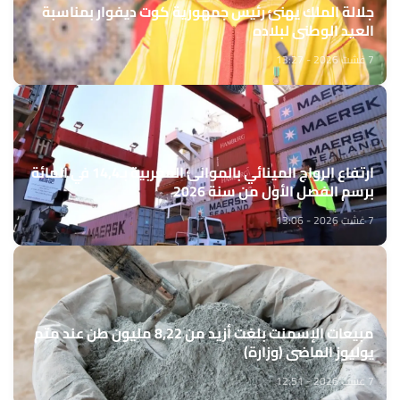
جلالة الملك يهنئ رئيس جمهورية كوت ديفوار بمناسبة
العيد الوطني لبلاده
7 غشت 2026 - 13:27
ارتفاع الرواج المينائي بالموانئ المغربية بـ14,4 في المائة
برسم الفصل الأول من سنة 2026
7 غشت 2026 - 13:06
مبيعات الإسمنت بلغت أزيد من 8,22 مليون طن عند متم
يوليوز الماضي (وزارة)
7 غشت 2026 - 12:51