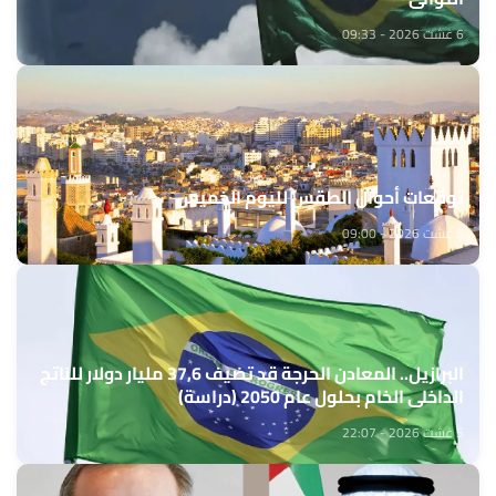
6 غشت 2026 - 09:33
توقعات أحوال الطقس لليوم الخميس
6 غشت 2026 - 09:00
البرازيل.. المعادن الحرجة قد تضيف 37,6 مليار دولار للناتج
الداخلي الخام بحلول عام 2050 (دراسة)
5 غشت 2026 - 22:07