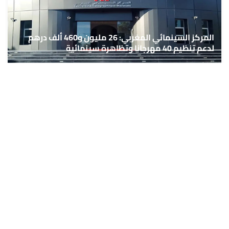
المركز السينمائي المغربي: 26 مليون و460 ألف درهم
لدعم تنظيم 40 مهرجانا وتظاهرة سينمائية
5 غشت 2026 - 17:08
حمّل تطبيق Maroc24، أخبار المغرب تصلك أولاً
تطبيق أخبار المغرب 24 يوفّر لكم متابعة مباشرة لكل الأحداث التي تهمّ
المغرب ومغاربة العالم لحظة بلحظة، مع إشعارات فورية وتغطية
شاملة لكل المستجدات.
تحميل على