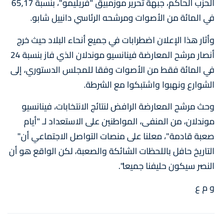
الحزب الحاكم، جبهة تحرير موزمبيق "فريليمو"، بنسبة 65,17
في المائة من الأصوات ومرشحه الرئاسي دانييل شابو.
وأثار هذا الإعلان اضطرابات في جميع أنحاء البلاد حيث خرج
أنصار مرشح المعارضة فينانسيو موندلان الذي فاز بنسبة 24
في المائة فقط من الأصوات وفقا للمجلس الدستوري، إلى
الشوارع ونهبوا واشتبكوا مع الشرطة.
وحث مرشح المعارضة الرافض لنتائج الانتخابات، فينانسيو
موندلان، من المنفى، المواطنين على الاستعداد لـ "أيام
صعبة قادمة"، معلنا على منصات التواصل الاجتماعي أن"
التاريخ حافل باللحظات الشائكة والصعبة، لكن الواقع هو أن
النصر سيكون حليفنا جميعا".
و م ع