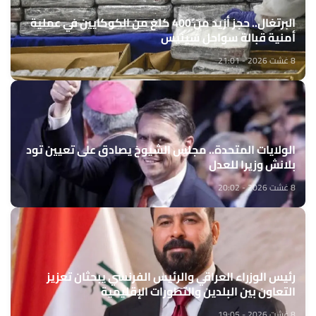
البرتغال.. حجز أزيد من 400 كلغ من الكوكايين في عملية
أمنية قبالة سواحل سينيس
8 غشت 2026 - 21:01
الولايات المتحدة.. مجلس الشيوخ يصادق على تعيين تود
بلانش وزيرا للعدل
8 غشت 2026 - 20:02
رئيس الوزراء العراقي والرئيس الفرنسي يبحثان تعزيز
التعاون بين البلدين والتطورات الإقليمية
8 غشت 2026 - 19:05