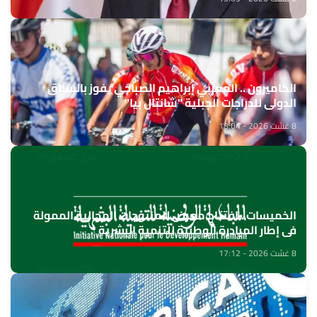
الكاميرون .. المغربي إبراهيم الصباحي يفوز بالسباق
الدولي للدراجات الجبلية "شانتال بيا"
8 غشت 2026 - 18:04
الخميسات ..افتتاح معرض للمنتوجات المجالية الممولة
في إطار المبادرة الوطنية للتنمية البشرية
8 غشت 2026 - 17:12