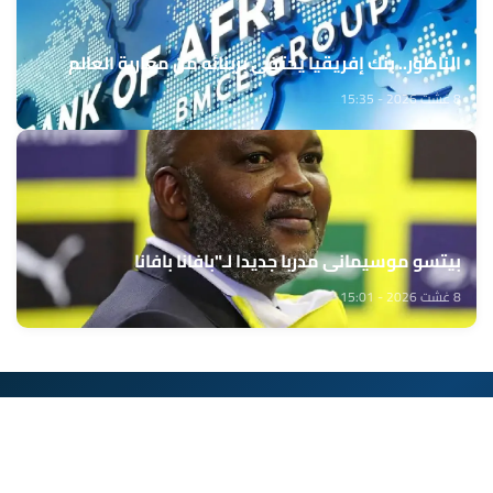
الناظور.. بنك إفريقيا يحتفي بزبنائه من مغاربة العالم
8 غشت 2026 - 15:35
بيتسو موسيماني مدربا جديدا لـ"بافانا بافانا
8 غشت 2026 - 15:01