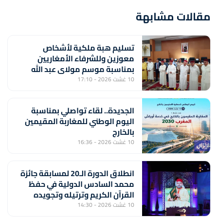
مقالات مشابهة
تسليم هبة ملكية لأشخاص
معوزين وللشرفاء الأمغاريين
بمناسبة موسم مولاي عبد الله
أمغار
10 غشت 2026 - 17:10
الجديدة.. لقاء تواصلي بمناسبة
اليوم الوطني للمغاربة المقيمين
بالخارج
10 غشت 2026 - 16:36
انطلاق الدورة الـ20 لمسابقة جائزة
محمد السادس الدولية في حفظ
القرآن الكريم وترتيله وتجويده
وتفسيره
10 غشت 2026 - 14:30