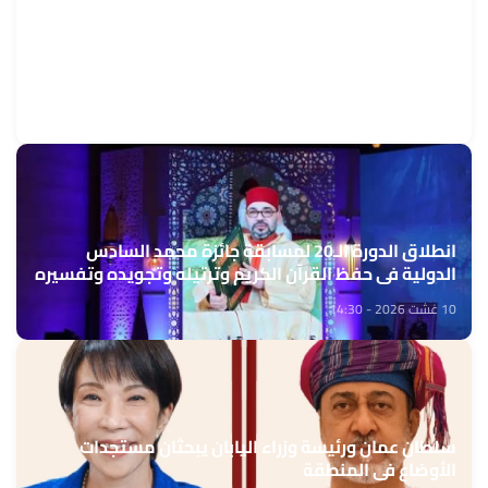
انخفاض منسوب نهر "الراين" يهدد حركة الملاحة في أجزاء
من ألمانيا
10 غشت 2026 - 15:01
انطلاق الدورة الـ20 لمسابقة جائزة محمد السادس
الدولية في حفظ القرآن الكريم وترتيله وتجويده وتفسيره
10 غشت 2026 - 14:30
سلطان عمان ورئيسة وزراء اليابان يبحثان مستجدات
الأوضاع في المنطقة