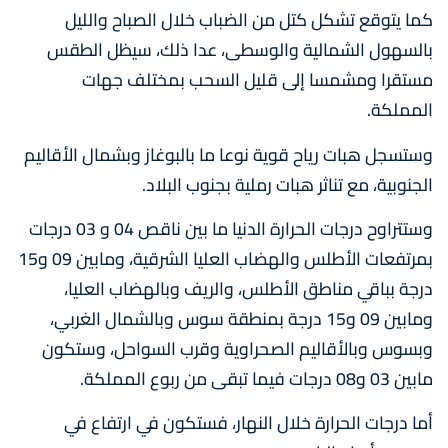
كما يتوقع تشكل كتل من الضباب خلال الصباح والليل
بالسهول الشمالية والوسطى، عدا ذلك، سيظل الطقس
مستقرا ومشمسا إلى قليل السحب بمختلف جهات
المملكة.
وستسجل هبات رياح قوية نوعا ما بالبوغاز وبشمال الأقاليم
الجنوبية، مع تناثر هبات رملية بجنوب البلاد.
وستتراوح درجات الحرارة الدنيا ما بين ناقص 04 و 03 درجات
بمرتفعات الأطلس والهضاب العليا الشرقية، ومابين 09 و15
درجة بباقي مناطق الأطلس، والريف وبالهضاب العليا،
ومابين 09 و15 درجة بمنطقة سوس وبالشمال الغربي،
وبسوس وبالأقاليم الصحراوية وقرب السواحل، وستكون
مابين 03 و08 درجات فيما تبقى من ربوع المملكة.
أما درجات الحرارة خلال النهار، فستكون في ارتفاع في