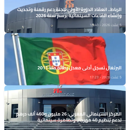
الرباط.. انعقاد الدورة الأولى للجنة دعم رقمنة وتحديث
وإنشاء القاعات السينمائية برسم سنة 2026
5 غشت 2026 - 18:40
البرتغال تسجل أدنى معدل بطالة منذ 2011
5 غشت 2026 - 17:23
المركز السينمائي المغربي: 26 مليون و460 ألف درهم
لدعم تنظيم 40 مهرجانا وتظاهرة سينمائية
5 غشت 2026 - 17:08