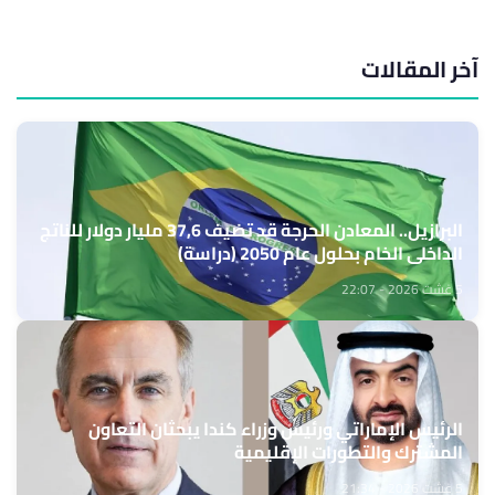
آخر المقالات
البرازيل.. المعادن الحرجة قد تضيف 37,6 مليار دولار للناتج
الداخلي الخام بحلول عام 2050 (دراسة)
5 غشت 2026 - 22:07
الرئيس الإماراتي ورئيس وزراء كندا يبحثان التعاون
المشترك والتطورات الإقليمية
5 غشت 2026 - 21:34