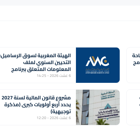
احة
الهيئة المغربية لسوق الرساميل:
امج
التحيين السنوي لملف
المعلومات المتعلق ببرنامج
إصدار شهادات الإيداع من طرف
6 غشت 2026 - 14:25
بنك "CFG"
مشروع قانون المالية لسنة 2027
ة
يحدد أربع أولويات كبرى (مذكرة
توجيهية)
6 غشت 2026 - 12:20