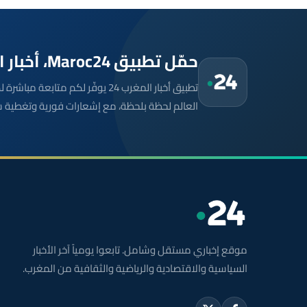
حمّل تطبيق Maroc24، أخبار المغرب تصلك أولاً
تطبيق أخبار المغرب 24 يوفّر لكم متا
العالم لحظة بلحظة، مع إشعارات فورية وتغطية 
موقع إخباري مستقل وشامل. تابعوا يومياً آخر الأخبار
السياسية والاقتصادية والرياضية والثقافية من المغرب.