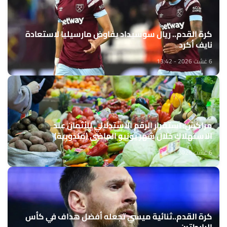
كرة القدم.. ريال سوسيداد يفاوض مارسيليا لاستعادة
نايف أكرد
6 غشت 2026 - 13:42
مراكش: استقرار الرقم الاستدلالي للأثمان عند
الاستهلاك خلال شهر يونيو الماضي (مندوبية)
6 غشت 2026 - 13:21
كرة القدم..ثنائية ميسي تجعله أفضل هداف في كأس