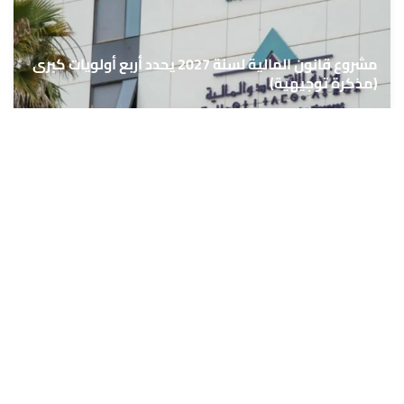
مشروع قانون المالية لسنة 2027 يحدد أربع أولويات كبرى
(مذكرة توجيهية)
6 غشت 2026 - 12:20
حمّل تطبيق Maroc24، أخبار المغرب تصلك أولاً
تطبيق أخبار المغرب 24 يوفّر لكم متابعة مباشرة لكل الأحداث التي تهمّ
المغرب ومغاربة العالم لحظة بلحظة، مع إشعارات فورية وتغطية
شاملة لكل المستجدات.
تحميل على