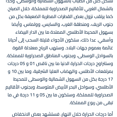
تشكل كتل من الضباب بالسهول الشمالية والوسطى، وكذا
بالشمال الغربي للأقاليم الصحراوية للمملكة، خلال الصباح.
كما يرتقب نزول بعض القطرات المطرية الضعيفة بكل من
جنوب الريف، ومنطقة الغرب، والسايس، وولماس، وأيضا
بسهول المحيط الأطلسي الممتدة ما بين الدار البيضاء
وآسفي. عدا ذلك، ستكون الأجواء قليلة السحب إلى أحيانا
غائمة بعموم جهات البلاد. وستهب الرياح معتدلة القوة
بالسواحل الوسطى، وبجنوب المناطق الصحراوية للمملكة.
وستتراوح درجات الحرارة الدنيا ما بين ناقص 01 و 05 درجات
بمرتفعات الأطلس، والهضاب العليا الشرقية، وما بين 10 و
17 درجة بكل من السهول الشمالية والوسطى للمحيط
الأطلسي، وسواحل البحر الأبيض المتوسط، وبجنوب الأقاليم
الصحراوية للمملكة، وستكون ما بين 05 و 11 درجة في ما
تبقى من ربوع المملكة.
أما درجات الحرارة خلال النهار، فستشهد بعض الانخفاض