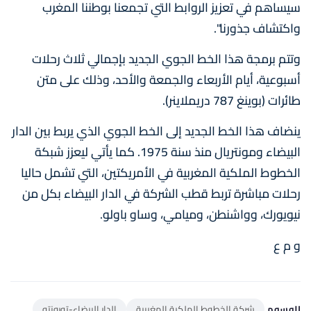
سيساهم في تعزيز الروابط التي تجمعنا بوطننا المغرب
واكتشاف جذورنا".
وتتم برمجة هذا الخط الجوي الجديد بإجمالي ثلاث رحلات
أسبوعية، أيام الأربعاء والجمعة والأحد، وذلك على متن
طائرات (بوينغ 787 دريملاينر).
ينضاف هذا الخط الجديد إلى الخط الجوي الذي يربط بين الدار
البيضاء ومونتريال منذ سنة 1975. كما يأتي ليعزز شبكة
الخطوط الملكية المغربية في الأمريكتين، التي تشمل حاليا
رحلات مباشرة تربط قطب الشركة في الدار البيضاء بكل من
نيويورك، وواشنطن، وميامي، وساو باولو.
و م ع
الوسوم
شركة الخطوط الملكية المغربية
الدار البيضاء-تورونتو