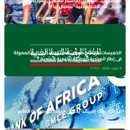
الكاميرون .. المغربي إبراهيم الصباحي يفوز بالسباق
الدولي للدراجات الجبلية "شانتال بيا"
8 غشت 2026 - 18:04
الخميسات ..افتتاح معرض للمنتوجات المجالية الممولة
في إطار المبادرة الوطنية للتنمية البشرية
8 غشت 2026 - 17:12
الناظور.. بنك إفريقيا يحتفي بزبنائه من مغاربة العالم
8 غشت 2026 - 15:35