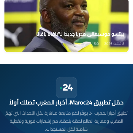
بيتسو موسيماني مدربا جديدا لـ"بافانا بافانا
8 غشت 2026 - 15:01
حمّل تطبيق Maroc24، أخبار المغرب تصلك أولاً
تطبيق أخبار المغرب 24 يوفّر لكم متابعة مباشرة لكل الأحداث التي تهمّ
المغرب ومغاربة العالم لحظة بلحظة، مع إشعارات فورية وتغطية
شاملة لكل المستجدات.