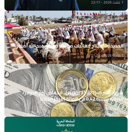
7 غشت 2026 - 22:17
الجديدة.. افتتاح فعاليات موسم مولاي عبد الله أمغار
7 غشت 2026 - 21:27
سوق الصرف (27 - 31 يوليوز).. انخفاض زوج الدولار/
الدرهم بنسبة 0,42 في المائة (مركز أبحاث)
7 غشت 2026 - 21:05