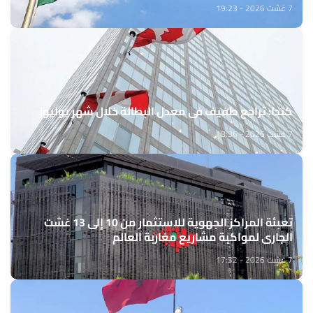
7 غشت 2026 - 19:23
كندا: تراجع طفيف في معدل البطالة خلال شهر يوليوز
7 غشت 2026 - 18:36
تعبئة المراكز الجهوية للاستثمار من 10 إلى 13 غشت
الجاري لمواكبة مشاريع مغاربة العالم
7 غشت 2026 - 17:32