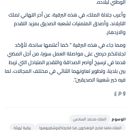
الوطني لبلاده.
وأعرب جلالة الملك، في هذه البرقية، عن أحر التهاني لملك
التايلاند، وأصدق المتمنيات لشعبه الصديق بمزيد التقدم
والازدهار.
ومما جاء في هذه البرقية " كما أغتنمها سانحة، لأؤكد
لجلالتكم حرصي على مواصلة العمل سويا، من أجل المضي
قدما في ترسيخ أواصر الصداقة والتقدير المتبادل التي تربط
بين بلدينا، وتطوير تعاونهما الثنائي في مختلف المجالات، لما
فيه خير شعبينا الصديقين".
و م ع
الوسوم
الملك محمد السادس
الملك ماها فاجير الونغكورن فرا فاجيراكلاوشاويوهوا
برقية تهنئة