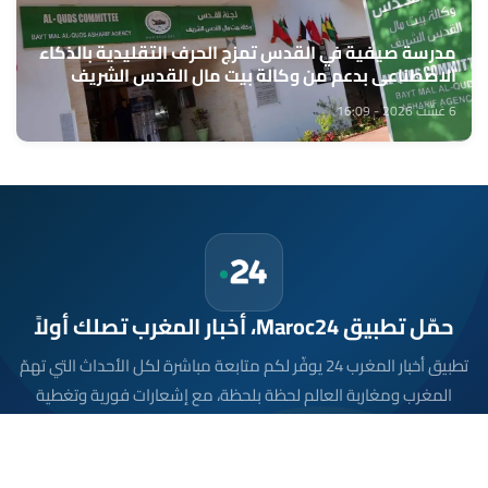
مدرسة صيفية في القدس تمزج الحرف التقليدية بالذكاء
الاصطناعي بدعم من وكالة بيت مال القدس الشريف
6 غشت 2026 - 16:09
حمّل تطبيق Maroc24، أخبار المغرب تصلك أولاً
تطبيق أخبار المغرب 24 يوفّر لكم متابعة مباشرة لكل الأحداث التي تهمّ
المغرب ومغاربة العالم لحظة بلحظة، مع إشعارات فورية وتغطية
شاملة لكل المستجدات.
تحميل على
App Store