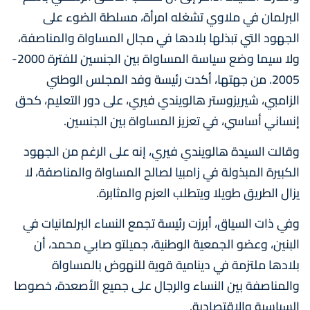
البرلمان في ملاوي تشغله امرأة، مسلطة الضوء على
الجهود التي تبذلها بلادها في مجال المساواة والمناصفة،
ولا سيما وضع سياسة المساواة بين الجنسين للفترة 2000-
2005. من جهتها، أكدت رئيسة وفد المجلس الوطني
الزامبي، شيريزوستر هالويندي فيري، على دور التعليم، كحق
إنساني أساسي، في تعزيز المساواة بين الجنسين.
وقالت السيدة هالويندي فيري، إنه على الرغم من الجهود
الكبيرة المبذولة في زامبيا لصالح المساواة والمناصفة، لا
يزال الطريق طويلا ويتطلب العزم والمثابرة.
وفي ذات السياق، أبرزت رئيسة تجمع النساء البرلمانيات في
البنين، وعضو الجمعية الوطنية، جميلتو صابي محمد، أن
بلادها ملتزمة في دينامية قوية للنهوض بالمساواة
والمناصفة بين النساء والرجال على جميع الأصعدة، خصوصا
السياسية والاقتصادية.