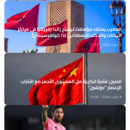
المغرب يمتلك مؤهلات ليصبح رائدا إفريقيا في مراكز
البيانات والذكاء الاصطناعي (ذا كونفرسيشن)
9 غشت 2026 - 11:15
الصين: نشرة انذارية من المستوى الأحمر مع اقتراب
الإعصار "دولفين"
9 غشت 2026 - 10:36