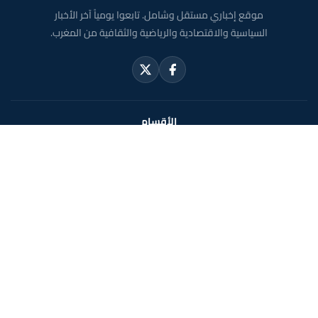
موقع إخباري مستقل وشامل. تابعوا يومياً آخر الأخبار
السياسية والاقتصادية والرياضية والثقافية من المغرب.
الأقسام
أخبار وطنية
رياضة
سياسة
دولي
جهات
صحة
روابط مفيدة
الملك محمد السادس
ولي العهد الأمير مولاي الحسن
مواقيت الصلاة بالمغرب
خريطة المغرب
الصحراء المغربية
حول الموقع
الرئيسية
الشروط القانونية
سياسة الخصوصية
اتصل بنا
En français