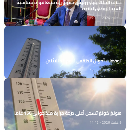
جلالة الملك يهنئ رئيس جمهورية سنغافورة بمناسبة
العيد الوطني لبلاده
9 غشت 2026 - 12:45
توقعات أحوال الطقس ليوم غد الاثنين
9 غشت 2026 - 12:07
هونغ كونغ تسجل أعلى درجة حرارة منذ حوالي 150 عاما
9 غشت 2026 - 11:42