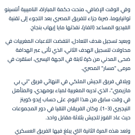
وفي الوقت الإضافي، منحت حكمة المباراة، الناميبية أنتسينو
توانيايوما، ضربة جزاء للفريق المصري بعد اللجوء إلى تقنية
الفيديو المساعد (الفار)، نفذتها مايا إيهاب بنجاح.
وبعيد تسجيل هدف التعادل، انتفضت اللاعبات المغربيات في
محاولات لتسجيل الهدف الثاني، الذي تأتى عبر الهدافة
ضحى المدني من كرة ثابتة في الجهة اليسرى، استقرت في
مرمى "مسار" المصري.
ويلاقي فريق الجيش الملكي في النهائي فريق "تي بي
مازيمبي"، الذي تدربه المغربية لمياء بومهدي، والمتأهل
في وقت سابق من هذا اليوم، على حساب إيدو كوينز
النيجيري (3-1). وكان الفريقان التقيا في دور المجموعات
حيث عاد الفوز للجيش بثلاثة مقابل واحد.
وتعد هذه المرة الثانية التي يبلغ فيها الفريق العسكري