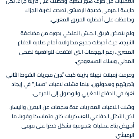
العمليات من طرف هجر سعيد، وحصلت على ضربة جزاء، لكن
حارسة المرمى خديجة الرميشي تصدت لضربة الجزاء
وحافظت على أفضلية الفريق المغربي.
ولم يتمكن فريق الجيش الملكي بدوره من مضاعفة
النتيجة، حيث أحبطت جميع محاولاته أمام صلابة الدفاع
المصري، رغم الهجمات التي افتقدت للواقعية لضحى
المدني وسناء المسعودي.
وعرفت زميلات نهيلة بنزينة كيف تُدِرن مجريات الشوط الثاني
بتجربتهم وهدوئهن، بينما فشلت لاعبات "مسار" في إيجاد
ثغرة في الدفاع المغربي والوصول إلى المرمى.
وشنت اللاعبات المصريات عدة هجمات من اليمين واليسار،
لكن التكتل الدفاعي للعسكريات كان متماسكا وقويا، ما
أجهض بناء عمليات هجومية تشكل خطرا على مرمى
الرميشي.