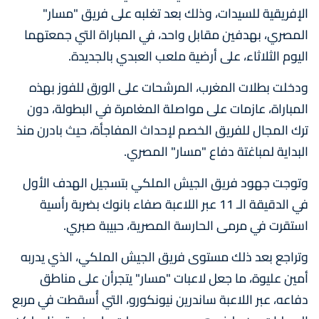
الإفريقية للسيدات، وذلك بعد تغلبه على فريق "مسار"
المصري، بهدفين مقابل واحد، في المباراة التي جمعتهما
اليوم الثلاثاء، على أرضية ملعب العبدي بالجديدة.
ودخلت بطلات المغرب، المرشحات على الورق للفوز بهذه
المباراة، عازمات على مواصلة المغامرة في البطولة، دون
ترك المجال للفريق الخصم لإحداث المفاجأة، حيث بادرن منذ
البداية لمباغتة دفاع "مسار" المصري.
وتوجت جهود فريق الجيش الملكي بتسجيل الهدف الأول
في الدقيقة الـ 11 عبر اللاعبة صفاء بانوك بضربة رأسية
استقرت في مرمى الحارسة المصرية، حبيبة صبري.
وتراجع بعد ذلك مستوى فريق الجيش الملكي، الذي يدربه
أمين عليوة، ما جعل لاعبات "مسار" يتجرأن على مناطق
دفاعه، عبر اللاعبة ساندرين نيونكورو، التي أُسقطت في مربع