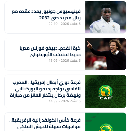
فينيسيوس جونيور يمدد عقده مع
ريال مدريد حتى 2032
6 غشت 2026 - 22:10
كرة القدم..دييغو فورلان مدربا
جديدا لمنتخب الأوروغواي
6 غشت 2026 - 15:09
قرعة دوري أبطال إفريقيا.. المغرب
الفاسي يواجه رحيمو البوركينابي
ونهضة بركان ينتظر الفائز من مباراة
ستار سبور السيراليوني وميدينا
6 غشت 2026 - 14:39
يونايتد الغامبي
قرعة كأس الكونفدرالية الإفريقية..
مواجهات سهلة للجيش الملكي