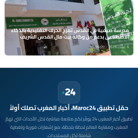
مدرسة صيفية في القدس تمزج الحرف التقليدية بالذكاء
الاصطناعي بدعم من وكالة بيت مال القدس الشريف
6 غشت 2026 - 16:09
حمّل تطبيق Maroc24، أخبار المغرب تصلك أولاً
تطبيق أخبار المغرب 24 يوفّر لكم متابعة مباشرة لكل الأحداث التي تهمّ
المغرب ومغاربة العالم لحظة بلحظة، مع إشعارات فورية وتغطية
شاملة لكل المستجدات.