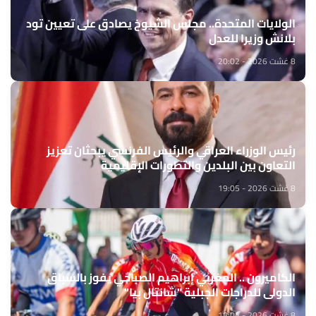
الولايات المتحدة.. مجلس الشيوخ يصادق على تعيين تود
بلانش وزيرا للعدل
8 غشت 2026 - 20:02
رئيس الوزراء العراقي والرئيس الفرنسي يبحثان تعزيز
التعاون بين البلدين والتطورات الإقليمية
8 غشت 2026 - 19:05
الكاميرون .. المغربي إبراهيم الصباحي يفوز بالسباق
الدولي للدراجات الجبلية "شانتال بيا"
8 غشت 2026 - 18:04