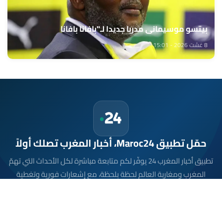
بيتسو موسيماني مدربا جديدا لـ"بافانا بافانا
8 غشت 2026 - 15:01
حمّل تطبيق Maroc24، أخبار المغرب تصلك أولاً
تطبيق أخبار المغرب 24 يوفّر لكم متابعة مباشرة لكل الأحداث التي تهمّ
المغرب ومغاربة العالم لحظة بلحظة، مع إشعارات فورية وتغطية
شاملة لكل المستجدات.
تحميل على
App Store