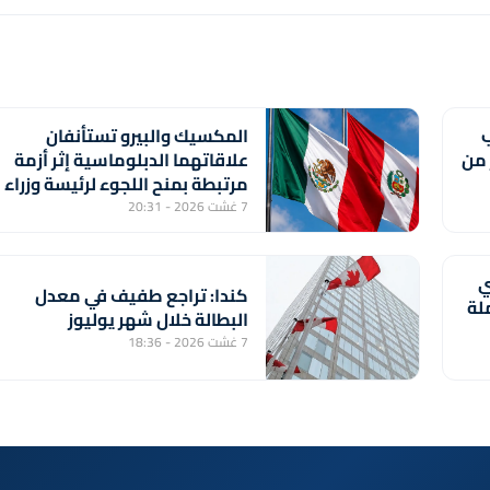
ب
المكسيك والبيرو تستأنفان
 من
علاقاتهما الدبلوماسية إثر أزمة
مرتبطة بمنح اللجوء لرئيسة وزراء
بيروفية سابقة
7 غشت 2026 - 20:31
ي
كندا: تراجع طفيف في معدل
عاملة
البطالة خلال شهر يوليوز
7 غشت 2026 - 18:36