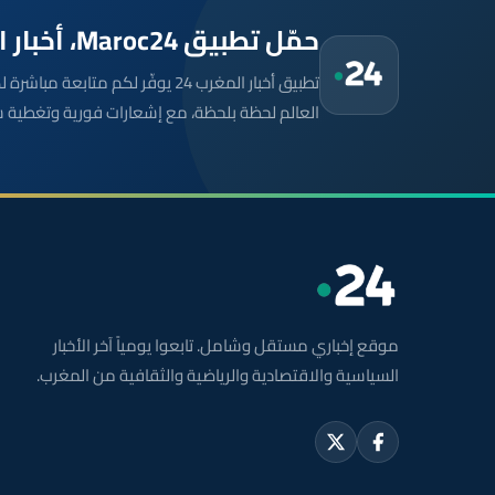
حمّل تطبيق Maroc24، أخبار المغرب تصلك أولاً
تطبيق أخبار المغرب 24 يوفّر لكم متا
العالم لحظة بلحظة، مع إشعارات فورية وتغطية 
موقع إخباري مستقل وشامل. تابعوا يومياً آخر الأخبار
السياسية والاقتصادية والرياضية والثقافية من المغرب.