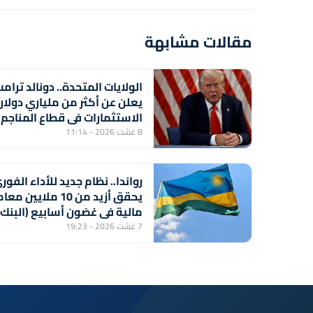
مقالات مشابهة
الولايات المتحدة.. دونالد ترام
يعلن عن أكثر من ملياري دولار
الاستثمارات في قطاع المناجم
8 غشت 2026 - 11:14
رواندا.. نظام جديد للأداء الفور
يحقق أزيد من 10 ملايين م
مالية في غضون أسابيع (البنك
المركزي)
7 غشت 2026 - 19:23