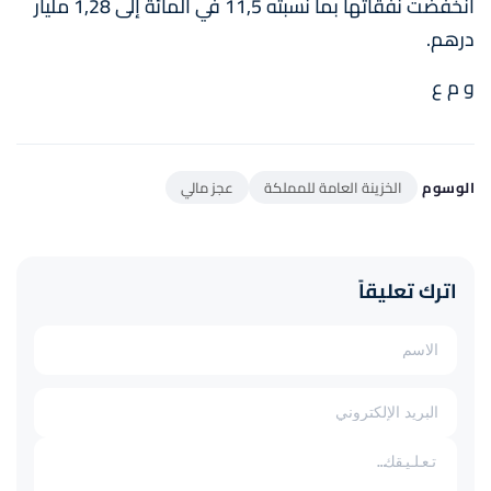
انخفضت نفقاتها بما نسبته 11,5 في المائة إلى 1,28 مليار
درهم.
و م ع
الوسوم
الخزينة العامة للمملكة
عجز مالي
اترك تعليقاً