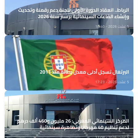
الرباط.. انعقاد الدورة الأولى للجنة دعم رقمنة وتحديث
وإنشاء القاعات السينمائية برسم سنة 2026
5 غشت 2026 - 18:40
البرتغال تسجل أدنى معدل بطالة منذ 2011
5 غشت 2026 - 17:23
المركز السينمائي المغربي: 26 مليون و460 ألف درهم
لدعم تنظيم 40 مهرجانا وتظاهرة سينمائية
5 غشت 2026 - 17:08