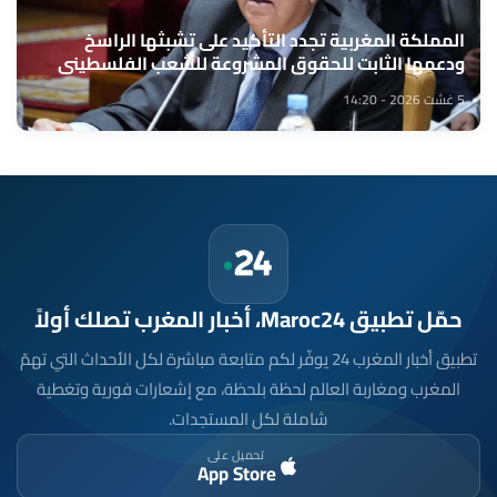
المملكة المغربية تجدد التأكيد على تشبثها الراسخ
ودعمها الثابت للحقوق المشروعة للشعب الفلسطيني
الشقيق (السيد وهبي)
5 غشت 2026 - 14:20
حمّل تطبيق Maroc24، أخبار المغرب تصلك أولاً
تطبيق أخبار المغرب 24 يوفّر لكم متابعة مباشرة لكل الأحداث التي تهمّ
المغرب ومغاربة العالم لحظة بلحظة، مع إشعارات فورية وتغطية
شاملة لكل المستجدات.
تحميل على
App Store