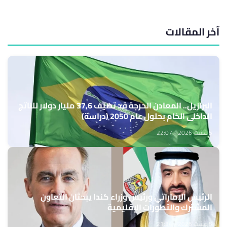
آخر المقالات
البرازيل.. المعادن الحرجة قد تضيف 37,6 مليار دولار للناتج
الداخلي الخام بحلول عام 2050 (دراسة)
5 غشت 2026 - 22:07
الرئيس الإماراتي ورئيس وزراء كندا يبحثان التعاون
المشترك والتطورات الإقليمية
5 غشت 2026 - 21:34