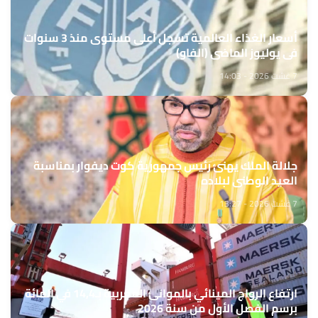
أسعار الغذاء العالمية تسجل أعلى مستوى منذ 3 سنوات
في يوليوز الماضي (الفاو)
7 غشت 2026 - 14:03
جلالة الملك يهنئ رئيس جمهورية كوت ديفوار بمناسبة
العيد الوطني لبلاده
7 غشت 2026 - 13:27
ارتفاع الرواج المينائي بالموانئ المغربية بـ14,4 في المائة
برسم الفصل الأول من سنة 2026