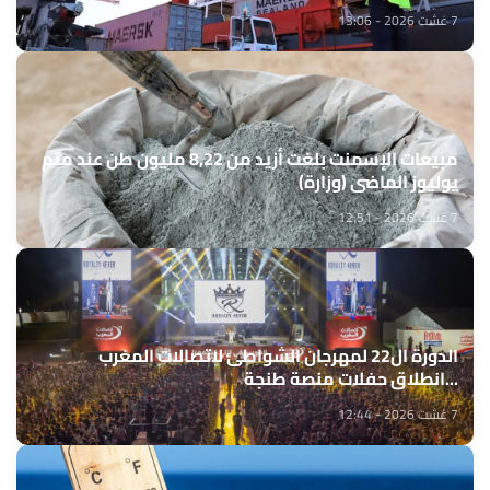
7 غشت 2026 - 13:06
مبيعات الإسمنت بلغت أزيد من 8,22 مليون طن عند متم
يوليوز الماضي (وزارة)
7 غشت 2026 - 12:51
الدورة ال22 لمهرجان الشواطئ لاتصالات المغرب
...انطلاق حفلات منصة طنجة
7 غشت 2026 - 12:44