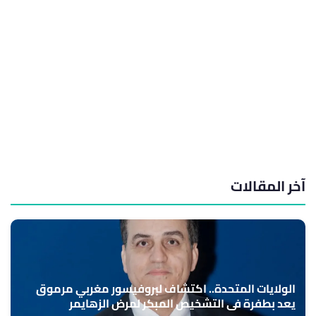
آخر المقالات
الولايات المتحدة.. اكتشاف لبروفيسور مغربي مرموق
يعد بطفرة في التشخيص المبكر لمرض الزهايمر