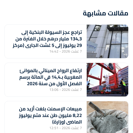
مقالات مشابهة
تراجع عجز السيولة البنكية إلى
134,3 مليار درهم خلال الفترة من
29 يوليوز إلى 5 غشت الجاري (مركز
أبحاث)
7 غشت 2026 - 14:42
ارتفاع الرواج المينائي بالموانئ
المغربية بـ14,4 في المائة برسم
الفصل الأول من سنة 2026
7 غشت 2026 - 13:06
مبيعات الإسمنت بلغت أزيد من
8,22 مليون طن عند متم يوليوز
الماضي (وزارة)
7 غشت 2026 - 12:51