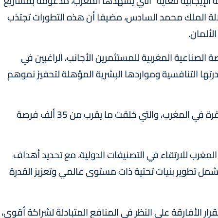
وية الإيجابية للغاية" التي يشهدها المغرب، مدعومة بمشاريع
لة الملك محمد السادس، مضيفا أن هذه التطورات تجتذب
لألمان.
 الصناعية المغربية للمستثمرين الأجانب، الراغبين في
تها التنافسية ومواردها البشرية المؤهلة لتحفيز نموهم
وأشار السيد مزور إلى أن 300 شركة ألمانية مستقرة في المغرب، والتي خلقت ما يقرب من 35 ألف فرصة
المغرب للارتقاء في التصنيفات الدولية، مع تحديد أهداف
 مضيفا أن ذلك سيشمل تطوير بنيات تحتية ذات مستوى عالمي وتعزيز القدرة
رار الأفارقة على النظر في المنافع المتبادلة لشراكة أقوى،