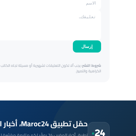
إرسال
شروط النشر:
يجب ألا تكون التعليقات تشهيرية أو مسيئة تجاه الكاتب أ
الكراهية والتمييز.
حمّل تطبيق Maroc24، أخبار المغرب تصلك أولاً
تطبيق أخبار المغرب 24 يوفّر لكم متا