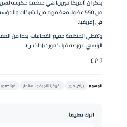
يذكر أن (أفريكا فيرين) هي منظمة مكرسة لتعزيز ال
في إفريقيا.
وتغطي المنظمة جميع القطاعات، بدءا من المقاول
الرئيسي لبورصة فرانكفورت (داكس).
و م ع
الوسوم
رياض مزور
إفريقيا للتجارة والاستثمار
فرانكفورت
اترك تعليقاً