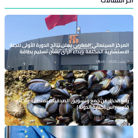
آخر المقالات
المركز السينمائي المغربي يعلن نتائج الدورة الأولى للجنة
الاستشارية المكلفة بإبداء الرأي بشأن تسليم بطاقة
المهني السينمائي
7 غشت 2026 - 16:48
رفع الحظر عن جمع وتسويق الصدفيات بمنطقة واد لاو-
قاع سراس (كتابة الدولة)
7 غشت 2026 - 16:35