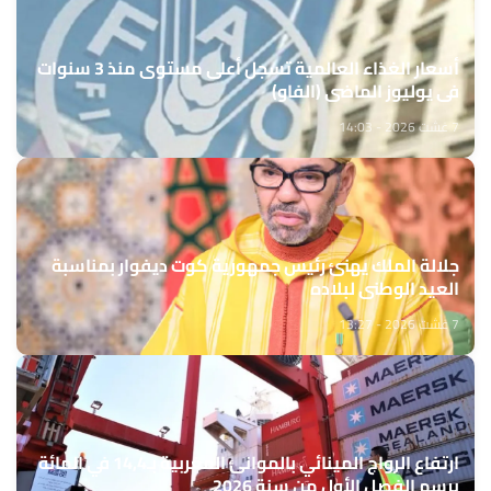
أسعار الغذاء العالمية تسجل أعلى مستوى منذ 3 سنوات
في يوليوز الماضي (الفاو)
7 غشت 2026 - 14:03
جلالة الملك يهنئ رئيس جمهورية كوت ديفوار بمناسبة
العيد الوطني لبلاده
7 غشت 2026 - 13:27
ارتفاع الرواج المينائي بالموانئ المغربية بـ14,4 في المائة
برسم الفصل الأول من سنة 2026