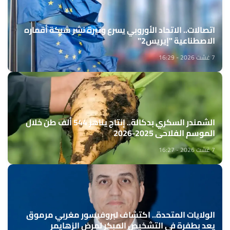
اتصالات.. الاتحاد الأوروبي يسرع وتيرة نشر شبكة أقماره
الاصطناعية "إيريس2"
7 غشت 2026 - 16:29
الشمندر السكري بدكالة.. إنتاج يناهز 544 ألف طن خلال
الموسم الفلاحي 2025-2026
7 غشت 2026 - 16:27
الولايات المتحدة.. اكتشاف لبروفيسور مغربي مرموق
يعد بطفرة في التشخيص المبكر لمرض الزهايمر