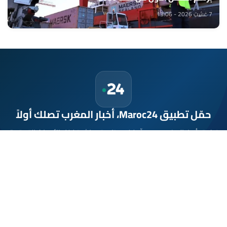
7 غشت 2026 - 13:06
حمّل تطبيق Maroc24، أخبار المغرب تصلك أولاً
تطبيق أخبار المغرب 24 يوفّر لكم متابعة مباشرة لكل الأحداث التي تهمّ
المغرب ومغاربة العالم لحظة بلحظة، مع إشعارات فورية وتغطية
شاملة لكل المستجدات.
تحميل على
App Store
متوفر على
Google Play