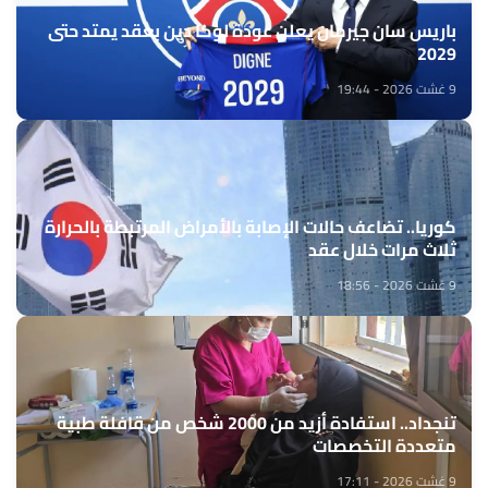
باريس سان جيرمان يعلن عودة لوكا دين بعقد يمتد حتى
2029
9 غشت 2026 - 19:44
كوريا.. تضاعف حالات الإصابة بالأمراض المرتبطة بالحرارة
ثلاث مرات خلال عقد
9 غشت 2026 - 18:56
تنجداد.. استفادة أزيد من 2000 شخص من قافلة طبية
متعددة التخصصات
9 غشت 2026 - 17:11