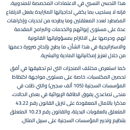
هذا التحسن النسبي في الاعتمادات المخصصة للمندوبية،
فإنه لا يستجيب بما يكفي لحاجياتها المتزايدة بفعل الارتفاع
المضطرد لعدد المعتقلين وما يطرحه من تحديات وإكراهات
عدة على مستوى إيوائهم والخدمات والبرامج المقدمة
لهم، وحرصها على الالتزام بمسؤولياتها القانونية
والاستراتيجية في هذا الشأن، ما يطرح بإلحاح ضرورة دعمها
من خلال تعزيز إمكانياتها المادية والبشرية.
كما استعرض مختلف المنجزات التي تم تحقيقها في أفق
تحصين المكتسبات، خاصة على مستوى مواجهة اكتظاظ
المؤسسات السجنية (105 ألف سجين) والتي ظلت في
منحى تصاعدي يفوق الطاقة الإيوائية في بعض الحالات،
مذكرا بالآمال المعقودة على تنزيل القانون رقم 43.22
المتعلق بالعقوبات البديلة، والقانون رقم 10.23 المتعلق
بتنظيم وتدبير المؤسسات السجنية على سبيل المثال.