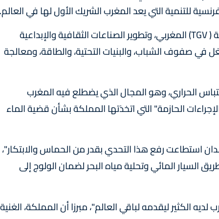
سية للتنمية التي يعد المغرب الشريك الأول لها في العالم.
كما أبرز السيد ماكرون إطلاق القطار فائق السرعة ( TGV) المغربي، وتطوير الصناعات الثقافية والإبداعية
ل في صفوف الشباب، والبنيات التحتية، والطاقة، ومعالجة
باس الحراري، وهو المجال الذي يضطلع فيه المغرب
"الإجراءات الحازمة" التي اتخذتها المملكة بشأن قضية الماء
لدان استطاعت رفع هذا التحدي بقدر من الحماس والابتكار"،
ق السيار المائي وتحلية مياه البحر لضمان الولوج إلى
لديه الكثير ليقدمه لباقي العالم"، مبرزا أن المملكة، الغنية