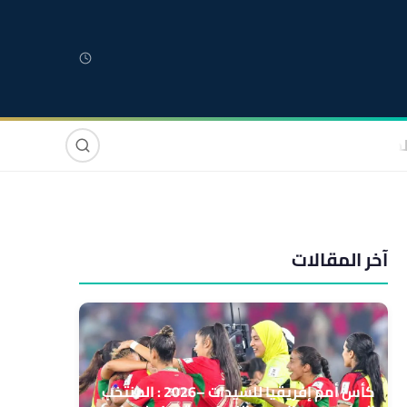
لمغربية
مغاربة العالم
دولي
صوت وصورة
آخر المقالات
كأس أمم إفريقيا للسيدات –2026 : المنتخب