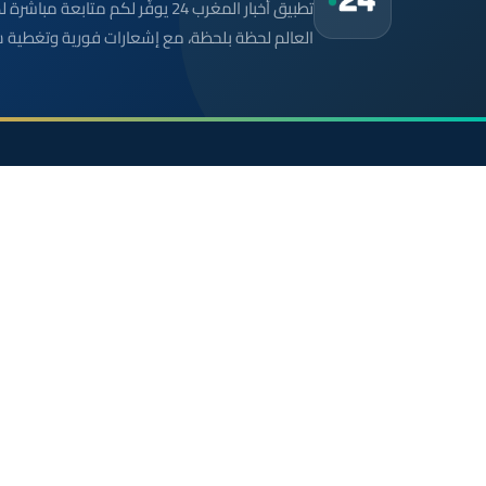
تطبيق أخبار المغرب 24 يوفّر لكم متا
العالم لحظة بلحظة، مع إشعارات فورية وتغطية 
موقع إخباري مستقل وشامل. تابعوا يومياً آخر الأخبار
السياسية والاقتصادية والرياضية والثقافية من المغرب.