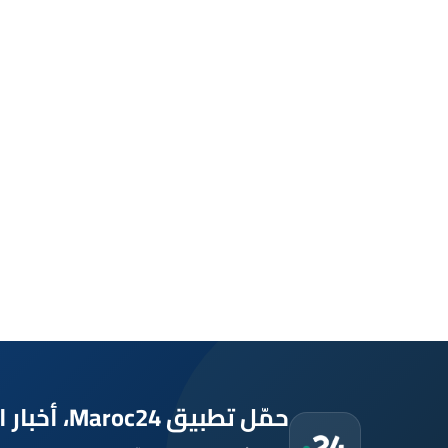
حمّل تطبيق Maroc24، أخبار المغرب تصلك أولاً