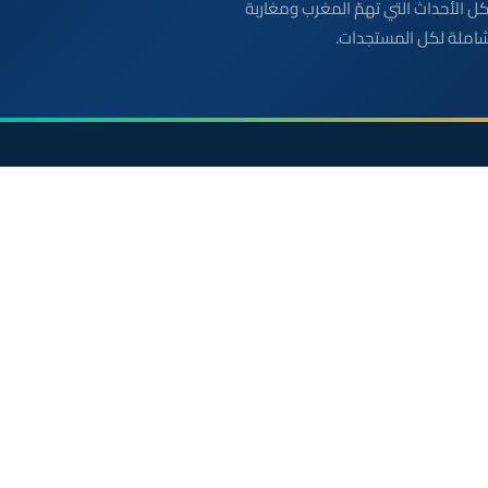
بعة مباشرة لكل الأحداث التي تهمّ المغرب ومغاربة
شاملة لكل المستجدات.
الأقسام
روابط مفيدة
أخبار وطنية
الملك محمد السادس
رياضة
ولي العهد الأمير مولاي
سياسة
مواقيت الصلاة بالمغرب
دولي
خريطة المغرب
جهات
الصحراء المغربية
صحة