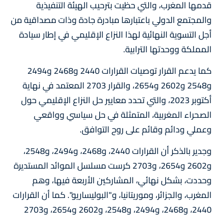
قدمها المغرب، والتي حظيت بترحيب الهيئة التنفيذية
والمجتمع الدولي باعتبارها مبادرة جادة وذات مصداقية من
أجل التسوية النهائية لهذا النزاع الإقليمي في إطار سيادة
المملكة ووحدتها الترابية.
كما يدعم القرار توصيات القرارات 2440 و2468 و2494
و2548 و2602 و2654، والقرار 2703 المعتمد في نهاية
أكتوبر 2023، والتي تحدد معايير حل النزاع الإقليمي حول
الصحراء المغربية، المتمثلة في حل سياسي وواقعي
وعملي ودائم وقائم على روح التوافق.
وجدير بالذكر أن القرارات 2440، و2468، و2494، و2548،
و2602 و2654، و2703 كرست مسلسل الموائد المستديرة
وحددت، بشكل نهائي، المشاركين الأربعة فيها، وهم
المغرب، والجزائر، وموريتانيا، و"البوليساريو". كما أن القرارات
2440، و2468، و2494، و2548، و2602 و2654، و2703