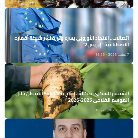
اتصالات.. الاتحاد الأوروبي يسرع وتيرة نشر شبكة أقماره
الاصطناعية "إيريس2"
7 غشت 2026 - 16:29
الشمندر السكري بدكالة.. إنتاج يناهز 544 ألف طن خلال
الموسم الفلاحي 2025-2026
7 غشت 2026 - 16:27