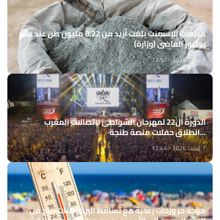
مبيعات الإسمنت بلغت أزيد من 8,22 مليون طن عند متم
يوليوز الماضي (وزارة)
7 غشت 2026 - 12:51
الدورة ال22 لمهرجان الشواطئ لاتصالات المغرب
...انطلاق حفلات منصة طنجة
7 غشت 2026 - 12:44
موجة حر وزخات رعدية مع تساقط البرد وهبات رياح من