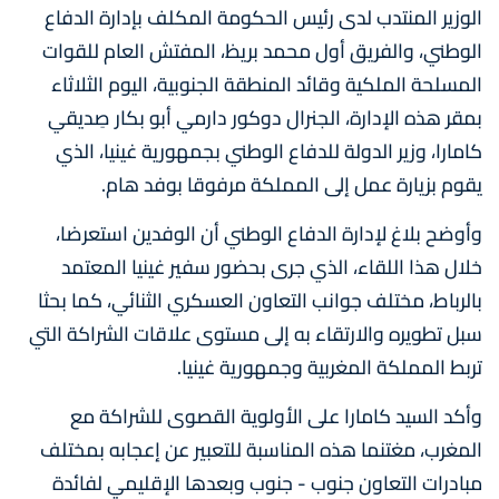
الوزير المنتدب لدى رئيس الحكومة المكلف بإدارة الدفاع
الوطني، والفريق أول محمد بريظ، المفتش العام للقوات
المسلحة الملكية وقائد المنطقة الجنوبية، اليوم الثلاثاء
بمقر هذه الإدارة، الجنرال دوكور دارمي أبو بكار صِديقي
كامارا، وزير الدولة للدفاع الوطني بجمهورية غينيا، الذي
يقوم بزيارة عمل إلى المملكة مرفوقا بوفد هام.
وأوضح بلاغ لإدارة الدفاع الوطني أن الوفدين استعرضا،
خلال هذا اللقاء، الذي جرى بحضور سفير غينيا المعتمد
بالرباط، مختلف جوانب التعاون العسكري الثنائي، كما بحثا
سبل تطويره والارتقاء به إلى مستوى علاقات الشراكة التي
تربط المملكة المغربية وجمهورية غينيا.
وأكد السيد كامارا على الأولوية القصوى للشراكة مع
المغرب، مغتنما هذه المناسبة للتعبير عن إعجابه بمختلف
مبادرات التعاون جنوب - جنوب وبعدها الإقليمي لفائدة