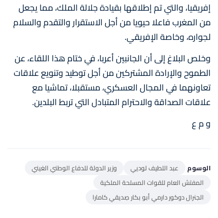
إفريقيا، والتي تم إطلاقها بقيادة جلالة الملك، مما يجعل
من المغرب فاعلا حيويا من أجل الاستقرار والتقدم والسلام
لجواره، وخاصة الإفريقي.
وخلص البلاغ إلى أن الجانبين أعربا، في ختام هذا اللقاء، عن
الطموح والإرادة المشتركين من أجل توطيد وتنويع علاقات
تعاونهما في المجال العسكري، مستقبلا، تماشيا مع
علاقات الصداقة والاحترام المتبادل التي تربط البلدين.
و م ع
الوسوم
عبد اللطيف لوديي
وزير الدولة للدفاع الوطني الغيني
المفتش العام للقوات المسلحة الملكية
الجنرال دوكور دارمي أبو بكار صِديقي كامارا