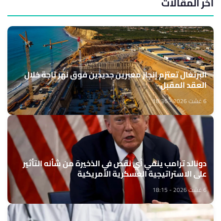
آخر المقالات
البرتغال تعتزم إنجاز معبرين جديدين فوق نهر تاجة خلال
العقد المقبل
6 غشت 2026 - 18:36
دونالد ترامب ينفي أي نقص في الذخيرة من شأنه التأثير
على الاستراتيجية العسكرية الأمريكية
6 غشت 2026 - 18:15