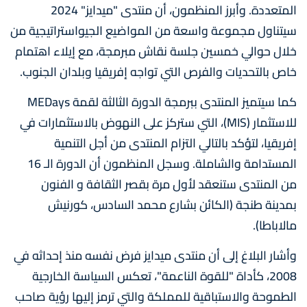
المتعددة. وأبرز المنظمون، أن منتدى "ميدايز" 2024
سيتناول مجموعة واسعة من المواضيع الجيواستراتيجية من
خلال حوالي خمسين جلسة نقاش مبرمجة، مع إيلاء اهتمام
خاص بالتحديات والفرص التي تواجه إفريقيا وبلدان الجنوب.
كما سيتميز المنتدى ببرمجة الدورة الثالثة لقمة MEDays
للاستثمار (MIS)، التي ستركز على النهوض بالاستثمارات في
إفريقيا، لتؤكد بالتالي التزام المنتدى من أجل التنمية
المستدامة والشاملة. وسجل المنظمون أن الدورة الـ 16
من المنتدى ستنعقد لأول مرة بقصر الثقافة و الفنون
بمدينة طنجة (الكائن بشارع محمد السادس، كورنيش
مالاباطا).
وأشار البلاغ إلى أن منتدى ميدايز فرض نفسه منذ إحداثه في
2008، كأداة "للقوة الناعمة"، تعكس السياسة الخارجية
الطموحة والاستباقية للمملكة والتي ترمز إليها رؤية صاحب