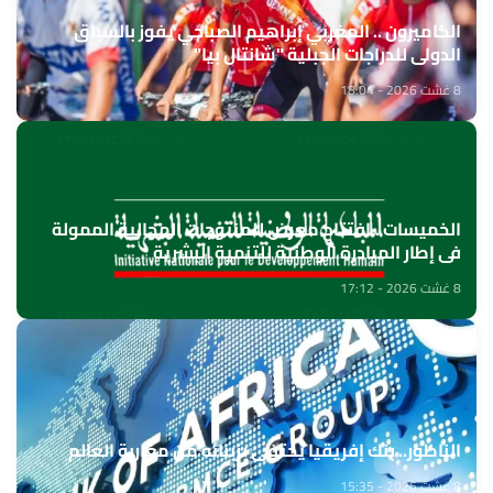
الكاميرون .. المغربي إبراهيم الصباحي يفوز بالسباق
الدولي للدراجات الجبلية "شانتال بيا"
8 غشت 2026 - 18:04
الخميسات ..افتتاح معرض للمنتوجات المجالية الممولة
في إطار المبادرة الوطنية للتنمية البشرية
8 غشت 2026 - 17:12
الناظور.. بنك إفريقيا يحتفي بزبنائه من مغاربة العالم
8 غشت 2026 - 15:35