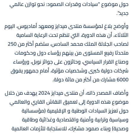
حول موضوع "سيادات وقدرات الصمود: نحو توازن عالمي
جديد".
وأوضح بلاغ لمؤسسة منتدى ميدايز ومعهد أماديوس، اليوم
الثلاثاء، أن هذه الدورة، التي تنظم تحت الرعاية السامية
لصاحب الجلالة الملك محمد السادس، ستضم أكثر من 250
متحدثا رفيع المستوى من بينهم رؤساء دول وحكومات
وصناع القرار السياسي، وحائزون على جوائز نوبل، ورؤساء
شركات دولية كبرى وشخصيات مؤثرة، أمام جمهور يفوق
6000 مشارك من أكثر من مائة دولة.
وأضاف المصدر ذاته، أن منتدى ميدايز 2024 يهدف من خلال
موضوع هذه الدورة إلى تعميق النقاش القاري والعالمي
حول تعزيز السيادات الوطنية و الإقليمية (مؤسساتية
وسياسية وترابية وأمنية واقتصادية وغذائية وطاقية
وصحية) وبناء صمود مشترك، للاستجابة للأزمات العالمية