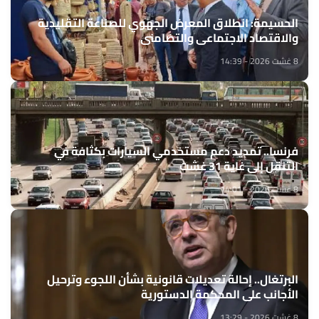
الحسيمة: انطلاق المعرض الجهوي للصناعة التقليدية
والاقتصاد الاجتماعي والتضامني
8 غشت 2026 - 14:39
فرنسا.. تمديد دعم مستخدمي السيارات بكثافة في
التنقل إلى غاية 31 غشت
8 غشت 2026 - 14:01
البرتغال.. إحالة تعديلات قانونية بشأن اللجوء وترحيل
الأجانب على المحكمة الدستورية
8 غشت 2026 - 13:29