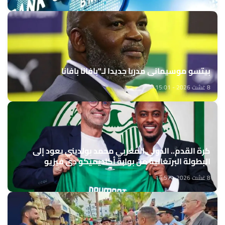
بيتسو موسيماني مدربا جديدا لـ"بافانا بافانا
8 غشت 2026 - 15:01
كرة القدم.. الدولي المغربي محمد بولديني يعود إلى
البطولة البرتغالية من بوابة أكاديميكو دي فيزيو
8 غشت 2026 - 14:57