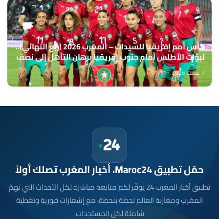
كأس أمم إفريقيا للسيدات – المغرب 2026 (ربع النهائي)..
لبؤات الأطلس أمام جنوب إفريقيا برهان التأهل إلى نصف
النهائي ومونديال 2027
7 غشت 2026 - 11:11
حمّل تطبيق Maroc24، أخبار المغرب تصلك أولاً
تطبيق أخبار المغرب 24 يوفّر لكم متابعة مباشرة لكل الأحداث التي تهمّ
المغرب ومغاربة العالم لحظة بلحظة، مع إشعارات فورية وتغطية
شاملة لكل المستجدات.