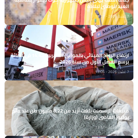
العيد الوطني لبلاده
7 غشت 2026 - 13:27
ارتفاع الرواج المينائي بالموانئ المغربية بـ14,4 في المائة
برسم الفصل الأول من سنة 2026
7 غشت 2026 - 13:06
مبيعات الإسمنت بلغت أزيد من 8,22 مليون طن عند متم
يوليوز الماضي (وزارة)
7 غشت 2026 - 12:51