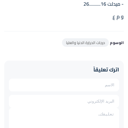
- ميدلت 16..........26
و م ع
الوسوم
درجات الحرارة الدنيا والعليا
اترك تعليقاً