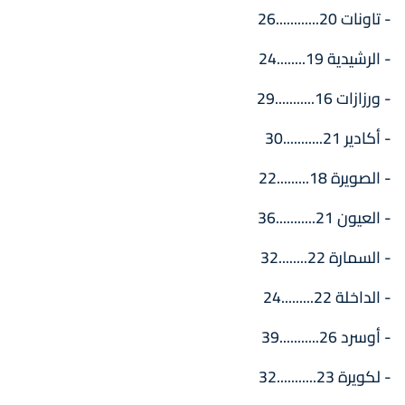
- تاونات 20............26
- الرشيدية 19........24
- ورزازات 16...........29
- أكادير 21...........30
- الصويرة 18.........22
- العيون 21...........36
- السمارة 22........32
- الداخلة 22.........24
- أوسرد 26...........39
- لكويرة 23...........32