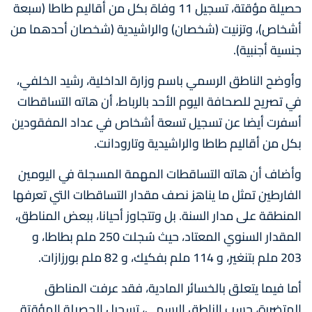
حصيلة مؤقتة، تسجيل 11 وفاة بكل من أقاليم طاطا (سبعة
أشخاص)، وتزنيت (شخصان) والراشيدية (شخصان أحدهما من
جنسية أجنبية).
وأوضح الناطق الرسمي باسم وزارة الداخلية، رشيد الخلفي،
في تصريح للصحافة اليوم الأحد بالرباط، أن هاته التساقطات
أسفرت أيضا عن تسجيل تسعة أشخاص في عداد المفقودين
بكل من أقاليم طاطا والراشيدية وتارودانت.
وأضاف أن هاته التساقطات المهمة المسجلة في اليومين
الفارطين تمثل ما يناهز نصف مقدار التساقطات التي تعرفها
المنطقة على مدار السنة. بل وتتجاوز أحيانا، ببعض المناطق،
المقدار السنوي المعتاد، حيث سُجلت 250 ملم بطاطا، و
203 ملم بتنغير، و 114 ملم بفكيك، و 82 ملم بورزازات.
أما فيما يتعلق بالخسائر المادية، فقد عرفت المناطق
المتضررة، حسب الناطق الرسمي، تسجيل الحصيلة المؤقتة