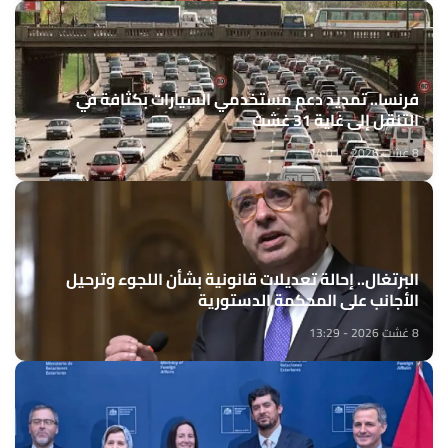
فرنسا.. تمديد دعم مستخدمي السيارات بكثافة في
التنقل إلى غاية 31 غشت
8 غشت 2026 - 14:01
البرتغال.. إحالة تعديلات قانونية بشأن اللجوء وترحيل
الأجانب على المحكمة الدستورية
8 غشت 2026 - 13:29