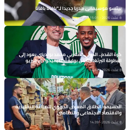
بيتسو موسيماني مدربا جديدا لـ"بافانا بافانا
8 غشت 2026 - 15:01
كرة القدم.. الدولي المغربي محمد بولديني يعود إلى
البطولة البرتغالية من بوابة أكاديميكو دي فيزيو
8 غشت 2026 - 14:57
الحسيمة: انطلاق المعرض الجهوي للصناعة التقليدية
والاقتصاد الاجتماعي والتضامني
8 غشت 2026 - 14:39