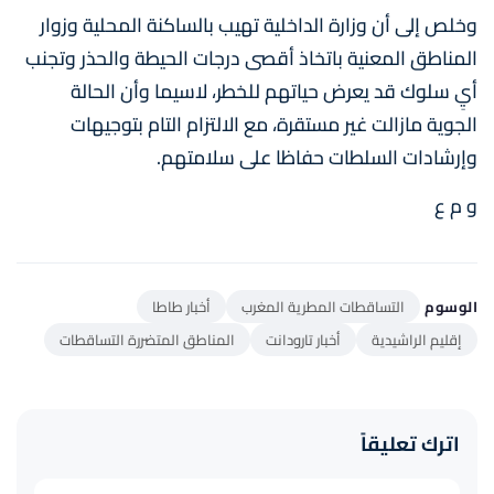
وخلص إلى أن وزارة الداخلية تهيب بالساكنة المحلية وزوار
المناطق المعنية باتخاذ أقصى درجات الحيطة والحذر وتجنب
أيِ سلوك قد يعرض حياتهم للخطر، لاسيما وأن الحالة
الجوية مازالت غير مستقرة، مع الالتزام التام بتوجيهات
وإرشادات السلطات حفاظا على سلامتهم.
و م ع
الوسوم
التساقطات المطرية المغرب
أخبار طاطا
إقليم الراشيدية
أخبار تارودانت
المناطق المتضررة التساقطات
اترك تعليقاً