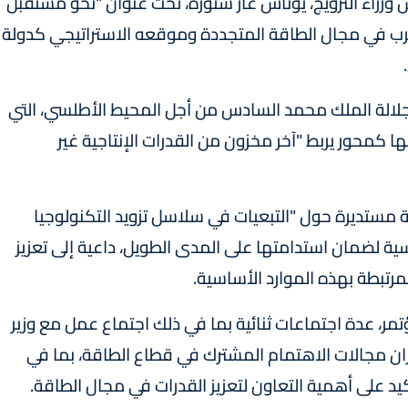
زراء النرويج، يوناس غار ستوره، تحت عنوان "نحو مستقبل
مغرب في مجال الطاقة المتجددة وموقعه الاستراتيجي كدولة
لجلالة الملك محمد السادس من أجل المحيط الأطلسي، التي
 كمحور يربط "آخر مخزون من القدرات الإنتاجية غير
مستديرة حول "التبعيات في سلاسل تزويد التكنولوجيا
سية لضمان استدامتها على المدى الطويل، داعية إلى تعزيز
لمرتبطة بهذه الموارد الأساسية.
مر، عدة اجتماعات ثنائية بما في ذلك اجتماع عمل مع وزير
يران مجالات الاهتمام المشترك في قطاع الطاقة، بما في
يد على أهمية التعاون لتعزيز القدرات في مجال الطاقة.