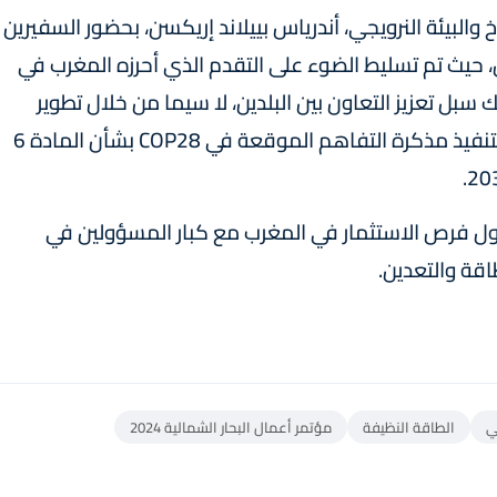
 والبيئة النرويجي، أندرياس بييلاند إريكسن، بحضور السفيرين
، حيث تم تسليط الضوء على التقدم الذي أحرزه المغرب في
سبل تعزيز التعاون بين البلدين، لا سيما من خلال تطوير
مشاريع مشتركة، بما في ذلك الاقتصاد الدائري، لتنفيذ مذكرة التفاهم الموقعة في COP28 بشأن المادة 6
ء حول فرص الاستثمار في المغرب مع كبار المسؤولين في
اقة والتعدين.
ي
الطاقة النظيفة
مؤتمر أعمال البحار الشمالية 2024