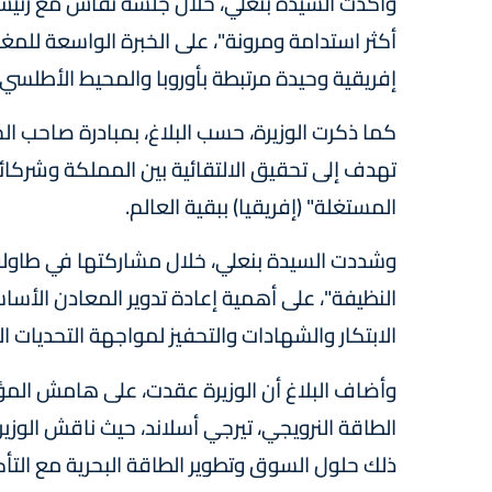
وأكدت السيدة بنعلي، خلال جلسة نقاش مع رئيس و
أكثر استدامة ومرونة"، على الخبرة الواسعة لل
إفريقية وحيدة مرتبطة بأوروبا والمحيط الأطلسي.
كما ذكرت الوزيرة، حسب البلاغ، بمبادرة صاحب ا
تهدف إلى تحقيق الالتقائية بين المملكة وشركائها
المستغلة" (إفريقيا) ببقية العالم.
وشددت السيدة بنعلي، خلال مشاركتها في طاولة 
النظيفة"، على أهمية إعادة تدوير المعادن الأسا
الابتكار والشهادات والتحفيز لمواجهة التحديات ا
وأضاف البلاغ أن الوزيرة عقدت، على هامش المؤت
الطاقة النرويجي، تيرجي أسلاند، حيث ناقش الوز
ذلك حلول السوق وتطوير الطاقة البحرية مع التأك