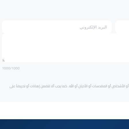
1000
/1000
و الأشخاص أو المقدسات أو الأديان أو الله. كما يجب ألا تتضمن إهانات أو تحريضاً على