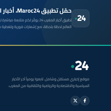
حمّل تطبيق Maroc24، أخبار المغرب تصلك أولاً
تطبيق أخبار المغرب 24 يوفّر لكم متا
العالم لحظة بلحظة، مع إشعارات فورية وتغطية 
موقع إخباري مستقل وشامل. تابعوا يومياً آخر الأخبار
السياسية والاقتصادية والرياضية والثقافية من المغرب.