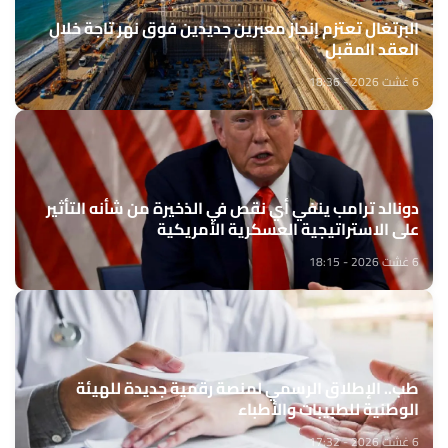
البرتغال تعتزم إنجاز معبرين جديدين فوق نهر تاجة خلال
العقد المقبل
6 غشت 2026 - 18:36
دونالد ترامب ينفي أي نقص في الذخيرة من شأنه التأثير
على الاستراتيجية العسكرية الأمريكية
6 غشت 2026 - 18:15
طب.. الإطلاق الرسمي لمنصة رقمية جديدة للهيئة
الوطنية للطبيبات والأطباء
6 غشت 2026 - 17:32