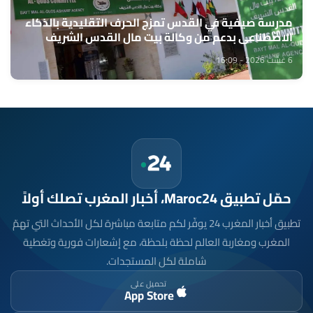
مدرسة صيفية في القدس تمزج الحرف التقليدية بالذكاء
الاصطناعي بدعم من وكالة بيت مال القدس الشريف
6 غشت 2026 - 16:09
حمّل تطبيق Maroc24، أخبار المغرب تصلك أولاً
تطبيق أخبار المغرب 24 يوفّر لكم متابعة مباشرة لكل الأحداث التي تهمّ
المغرب ومغاربة العالم لحظة بلحظة، مع إشعارات فورية وتغطية
شاملة لكل المستجدات.
تحميل على
App Store