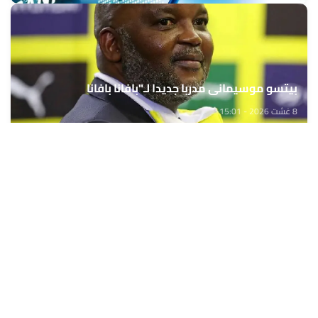
بيتسو موسيماني مدربا جديدا لـ"بافانا بافانا
8 غشت 2026 - 15:01
حمّل تطبيق Maroc24، أخبار المغرب تصلك أولاً
تطبيق أخبار المغرب 24 يوفّر لكم متابعة مباشرة لكل الأحداث التي تهمّ
المغرب ومغاربة العالم لحظة بلحظة، مع إشعارات فورية وتغطية
شاملة لكل المستجدات.