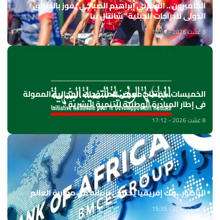
الكاميرون .. المغربي إبراهيم الصباحي يفوز بالسباق
الدولي للدراجات الجبلية "شانتال بيا"
8 غشت 2026 - 18:04
الخميسات ..افتتاح معرض للمنتوجات المجالية الممولة
في إطار المبادرة الوطنية للتنمية البشرية
8 غشت 2026 - 17:12
الناظور.. بنك إفريقيا يحتفي بزبنائه من مغاربة العالم
8 غشت 2026 - 15:35