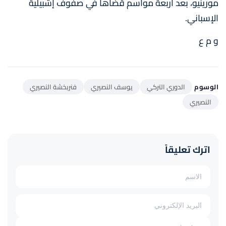
مورينيو، بعد أربعة مواسم قضاها في صفوف إشبيلية
الإسباني.
و م ع
الوسوم
الدوري التركي
يوسف النصيري
فنربخشة النصيري
النصيري
اترك تعليقاً