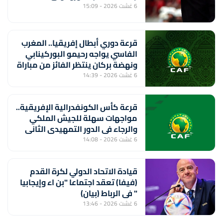
6 غشت 2026 - 15:09
قرعة دوري أبطال إفريقيا.. المغرب
الفاسي يواجه رحيمو البوركينابي
ونهضة بركان ينتظر الفائز من مباراة
ستار سبور السيراليوني وميدينا
6 غشت 2026 - 14:39
يونايتد الغامبي
قرعة كأس الكونفدرالية الإفريقية..
مواجهات سهلة للجيش الملكي
والرجاء في الدور التمهيدي الثاني
6 غشت 2026 - 14:08
قيادة الاتحاد الدولي لكرة القدم
(فيفا) تعقد اجتماعا "بن اء وإيجابيا
" في الرباط (بيان)
6 غشت 2026 - 13:46