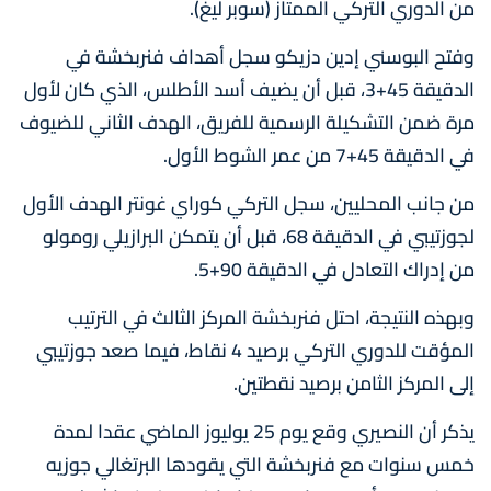
من الدوري التركي الممتاز (سوبر ليغ).
وفتح البوسني إدين دزيكو سجل أهداف فنربخشة في
الدقيقة 45+3، قبل أن يضيف أسد الأطلس، الذي كان لأول
مرة ضمن التشكيلة الرسمية للفريق، الهدف الثاني للضيوف
في الدقيقة 45+7 من عمر الشوط الأول.
من جانب المحليين، سجل التركي كوراي غونتر الهدف الأول
لجوزتيبي في الدقيقة 68، قبل أن يتمكن البرازيلي رومولو
من إدراك التعادل في الدقيقة 90+5.
وبهذه النتيجة، احتل فنربخشة المركز الثالث في الترتيب
المؤقت للدوري التركي برصيد 4 نقاط، فيما صعد جوزتيبي
إلى المركز الثامن برصيد نقطتين.
يذكر أن النصيري وقع يوم 25 يوليوز الماضي عقدا لمدة
خمس سنوات مع فنربخشة التي يقودها البرتغالي جوزيه