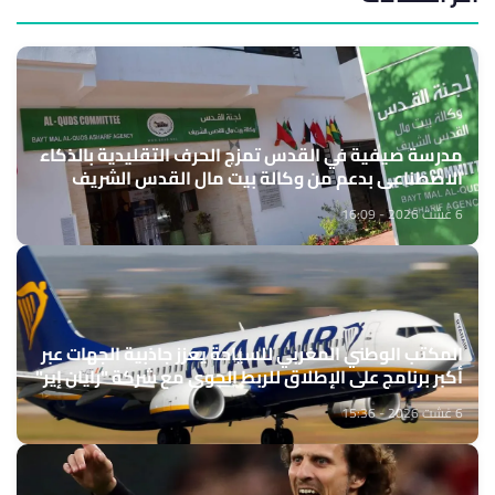
مدرسة صيفية في القدس تمزج الحرف التقليدية بالذكاء
الاصطناعي بدعم من وكالة بيت مال القدس الشريف
6 غشت 2026 - 16:09
المكتب الوطني المغربي للسياحة يعزز جاذبية الجهات عبر
أكبر برنامج على الإطلاق للربط الجوي مع شركة "رايان إير"
6 غشت 2026 - 15:36