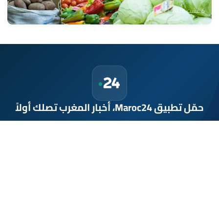
6 غشت 2026 - 13:21
حمّل تطبيق Maroc24، أخبار المغرب تصلك أولاً
تطبيق أخبار المغرب 24 يوفّر لكم متابعة مباشرة لكل الأحداث التي تهمّ
المغرب ومغاربة العالم لحظة بلحظة، مع إشعارات فورية وتغطية
شاملة لكل المستجدات.
تحميل على
App Store
متوفر على
Google Play