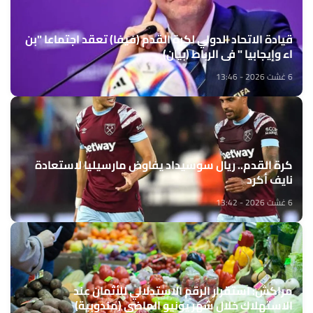
قيادة الاتحاد الدولي لكرة القدم (فيفا) تعقد اجتماعا "بن
اء وإيجابيا " في الرباط (بيان)
6 غشت 2026 - 13:46
كرة القدم.. ريال سوسيداد يفاوض مارسيليا لاستعادة
نايف أكرد
6 غشت 2026 - 13:42
مراكش: استقرار الرقم الاستدلالي للأثمان عند
الاستهلاك خلال شهر يونيو الماضي (مندوبية)