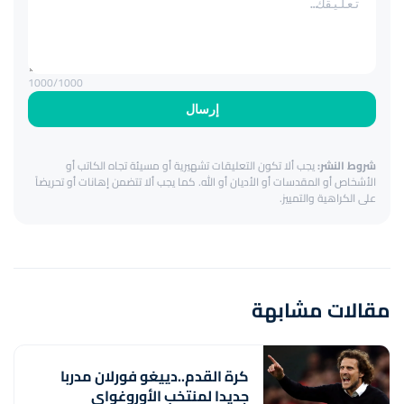
1000
/1000
إرسال
شروط النشر:
يجب ألا تكون التعليقات تشهيرية أو مسيئة تجاه الكاتب أو
الأشخاص أو المقدسات أو الأديان أو الله. كما يجب ألا تتضمن إهانات أو تحريضاً
على الكراهية والتمييز.
مقالات مشابهة
كرة القدم..دييغو فورلان مدربا
جديدا لمنتخب الأوروغواي