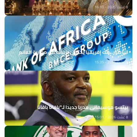
8 غشت 2026 - 16:10
الناظور.. بنك إفريقيا يحتفي بزبنائه من مغاربة العالم
8 غشت 2026 - 15:35
بيتسو موسيماني مدربا جديدا لـ"بافانا بافانا
8 غشت 2026 - 15:01