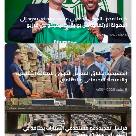
كرة القدم.. الدولي المغربي محمد بولديني يعود إلى
البطولة البرتغالية من بوابة أكاديميكو دي فيزيو
8 غشت 2026 - 14:57
الحسيمة: انطلاق المعرض الجهوي للصناعة التقليدية
والاقتصاد الاجتماعي والتضامني
8 غشت 2026 - 14:39
فرنسا.. تمديد دعم مستخدمي السيارات بكثافة في
التنقل إلى غاية 31 غشت