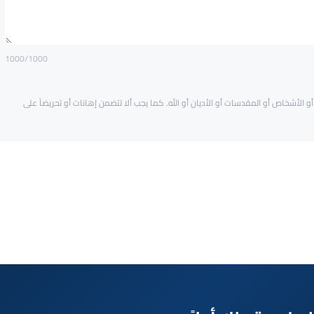
1000
/1000
و الأشخاص أو المقدسات أو الأديان أو الله. كما يجب ألا تتضمن إهانات أو تحريضاً على