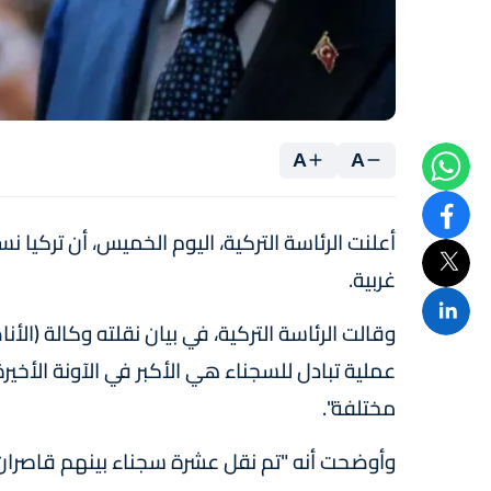
A
A
غربية.
وقالت الرئاسة التركية، في بيان نقلته وكالة (الأن
مختلفة".
وأوضحت أنه "تم نقل عشرة سجناء بينهم قاصران الى روسيا و13 الى ألمانيا وثلاثة ال