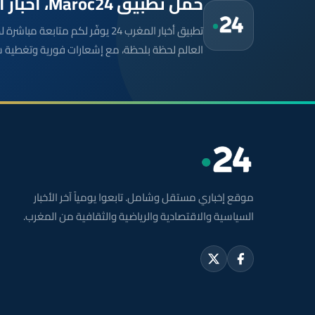
حمّل تطبيق Maroc24، أخبار المغرب تصلك أولاً
تطبيق أخبار المغرب 24 يوفّر لكم متا
العالم لحظة بلحظة، مع إشعارات فورية وتغطية 
موقع إخباري مستقل وشامل. تابعوا يومياً آخر الأخبار
السياسية والاقتصادية والرياضية والثقافية من المغرب.