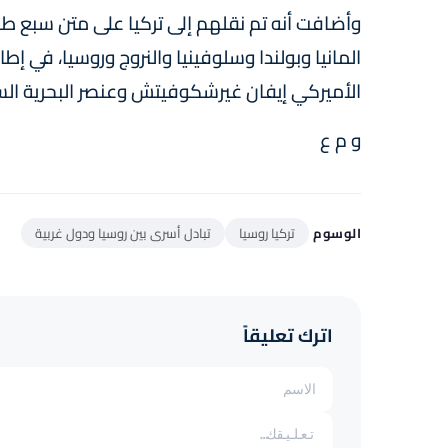
وأضافت أنه تم نقلهم إلى تركيا على متن سبع طائ
المانيا وبولندا وسلوفينيا والنروج وروسيا، في إط
الأميركي إيفان غيرشكوفيتش وعنصر البحرية السا
و م ع
الوسوم
تركيا روسيا
تبادل أسرى بين روسيا ودول غربية
اترك تعليقاً