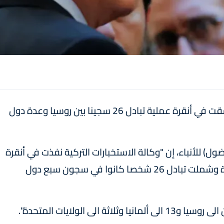
أعلنت الرئاسة التركية، اليوم الخميس، أن تركيا نسقت في أنقرة عملية تبادل 26 سجينا بين روسيا وعدة دول
اضول) للأنباء، إن "وكالة الاستخبارات التركية نفذت في أنقرة
عملية تبادل للسجناء هي الأكبر في الآونة الأخيرة وشملت تبادل 26 شخصا كانوا في سجون سبع دول
ى الولايات المتحدة".