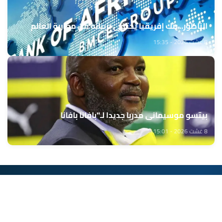
الناظور.. بنك إفريقيا يحتفي بزبنائه من مغاربة العالم
8 غشت 2026 - 15:35
بيتسو موسيماني مدربا جديدا لـ"بافانا بافانا
8 غشت 2026 - 15:01