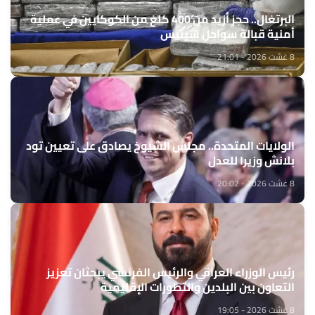
البرتغال.. حجز أزيد من 400 كلغ من الكوكايين في عملية
أمنية قبالة سواحل سينيس
8 غشت 2026 - 21:01
الولايات المتحدة.. مجلس الشيوخ يصادق على تعيين تود
بلانش وزيرا للعدل
8 غشت 2026 - 20:02
رئيس الوزراء العراقي والرئيس الفرنسي يبحثان تعزيز
التعاون بين البلدين والتطورات الإقليمية
8 غشت 2026 - 19:05