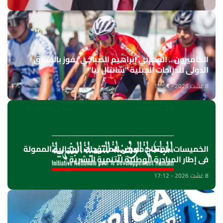
الكاميرون .. المغربي إبراهيم الصباحي يفوز بالسباق
الدولي للدراجات الجبلية "شانتال بيا"
8 غشت 2026 - 18:04
الخميسات ..افتتاح معرض للمنتوجات المجالية الممولة
في إطار المبادرة الوطنية للتنمية البشرية
8 غشت 2026 - 17:12