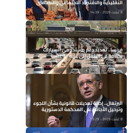
التقليدية والاقتصاد الاجتماعي والتضامني
8 غشت 2026 - 14:39
فرنسا.. تمديد دعم مستخدمي السيارات
بكثافة في التنقل إلى غاية 31 غشت
8 غشت 2026 - 14:01
البرتغال.. إحالة تعديلات قانونية بشأن اللجوء
وترحيل الأجانب على المحكمة الدستورية
8 غشت 2026 - 13:29