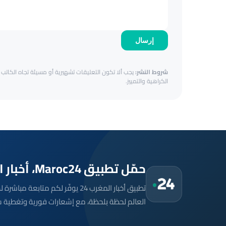
إرسال
شروط النشر:
يجب ألا تكون التعليقات تشهيرية أو مسيئة تجاه الكاتب أ
الكراهية والتمييز.
حمّل تطبيق Maroc24، أخبار المغرب تصلك أولاً
تطبيق أخبار المغرب 24 يوفّر لكم متا
العالم لحظة بلحظة، مع إشعارات فورية وتغطية 